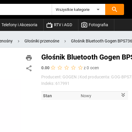
Wszystkie kategorie
Telefony i Akcesoria
RTV i AGD
Fotografia
zenośny
Głośniki przenośne
Głośnik Bluetooth Gogen BPS73
Głośnik Bluetooth Gogen B
0.00
z 0 ocen
Producent: GOGEN |
Kod producenta: GOG-BPS7
Indeks: 617991
Stan
Nowy