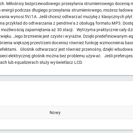
ych. Miłośnicy bezprzewodowego przesyłania strumieniowego docenią
ło energii podczas długiego przesyłania strumieniowego, możesz łado
ania wynosi 5V/1A. Jeśli chcesz odtwarzać muzykę z klasycznych płyt 
na przykład do odtwarzania z pendrive'a z obsługą formatu MP3. Dostę
z możliwością zapamiętania aż 30 stacji. Wytrzyma praktycznie cały 
źwięku. Jego brzmienie jest czyste i wyraźne. Dzięki predefiniowanym e
enia większej przestrzeni docenisz również funkcję wzmocnienia basó
fektami. Głośnik odtwarzacz jest również przenośny, dzięki wbudowan
ieci elektrycznej głośnik można bez problemu używać. Jeśli preferuje
ach lub equalizerach służy wyświetlacz LCD.
Nowy