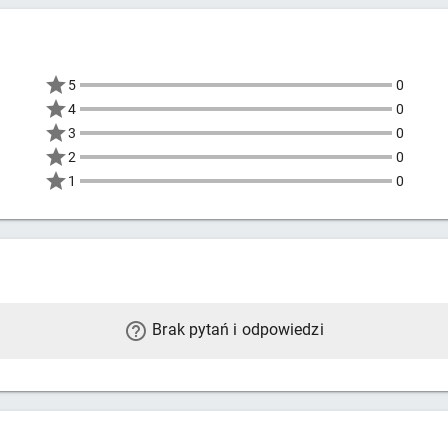
5
0
4
0
3
0
2
0
1
0
Brak pytań i odpowiedzi