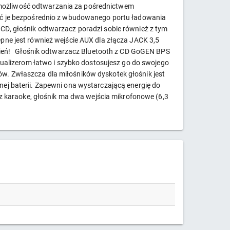
 możliwość odtwarzania za pośrednictwem
wać je bezpośrednio z wbudowanego portu ładowania
CD, głośnik odtwarzacz poradzi sobie również z tym
pne jest również wejście AUX dla złącza JACK 3,5
dzień! Głośnik odtwarzacz Bluetooth z CD GoGEN BPS
qualizerom łatwo i szybko dostosujesz go do swojego
w. Zwłaszcza dla miłośników dyskotek głośnik jest
ej baterii. Zapewni ona wystarczającą energię do
sz karaoke, głośnik ma dwa wejścia mikrofonowe (6,3