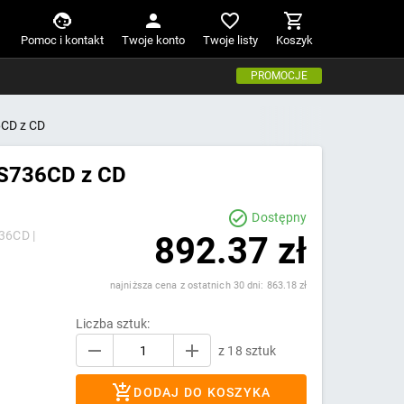
Pomoc i kontakt
Twoje konto
Twoje listy
Koszyk
PROMOCJE
6CD z CD
PS736CD z CD
Dostępny
36CD |
892.37 zł
najniższa cena z ostatnich 30 dni: 863.18 zł
Liczba sztuk:
z 18 sztuk
DODAJ DO KOSZYKA