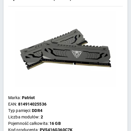
CL18 1,35V Intel XMP
Marka:
Patriot
EAN:
814914025536
Typ pamięci:
DDR4
Liczba modułów:
2
Pojemność całkowita:
16 GB
Kod producenta:
PVS416G360C7K