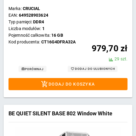
Marka:
CRUCIAL
EAN:
649528903624
Typ pamięci:
DDR4
Liczba modułów:
1
Pojemność całkowita:
16 GB
Kod producenta:
CT16G4DFRA32A
979,70
zł
29 szt.
DODAJ DO ULUBIONYCH
PORÓWNAJ
DODAJ DO KOSZYKA
BE QUIET SILENT BASE 802 Window White