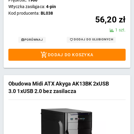
Wtyczka zasiląjaca:
4-pin
Kod producenta:
BL038
56,20
zł
1 szt.
DODAJ DO ULUBIONYCH
PORÓWNAJ
DODAJ DO KOSZYKA
Obudowa Midi ATX Akyga AK13BK 2xUSB
3.0 1xUSB 2.0 bez zasilacza