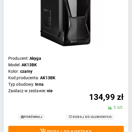
Producent:
Akyga
Model:
AK13BK
Kolor:
czarny
Kod producenta:
AK13BK
Typ obudowy:
Inna
Zasilacz w zestawie:
nie
134,99
zł
3 szt.
DODAJ DO ULUBIONYCH
PORÓWNAJ
DODAJ DO KOSZYKA