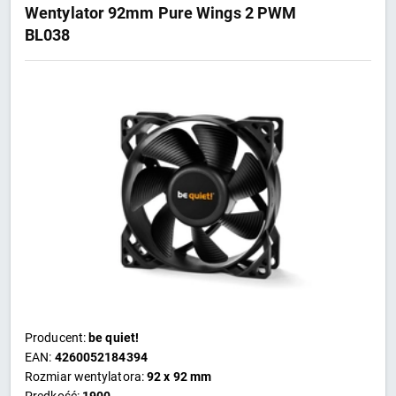
Wentylator 92mm Pure Wings 2 PWM
BL038
Producent:
be quiet!
EAN:
4260052184394
Rozmiar wentylatora:
92 x 92 mm
Prędkość:
1900