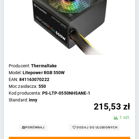
Producent:
Thermaltake
Model:
Litepower RGB 550W
EAN:
841163070222
Moc zasilacza:
550
Kod producenta:
PS-LTP-0550NHSANE-1
Standard:
inny
215,53
zł
1 szt.
DODAJ DO ULUBIONYCH
PORÓWNAJ