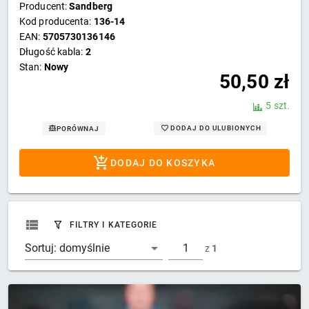
Producent:
Sandberg
Kod producenta:
136-14
EAN:
5705730136146
Długość kabla:
2
Stan:
Nowy
50,50
zł
5 szt.
DODAJ DO ULUBIONYCH
PORÓWNAJ
DODAJ DO KOSZYKA
FILTRY I KATEGORIE
Sortuj:
domyślnie
z
1