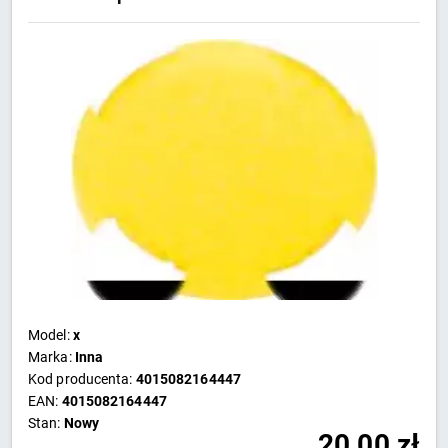
Model:
x
Marka:
Inna
Kod producenta:
4015082164447
EAN:
4015082164447
Stan:
Nowy
20,00
zł