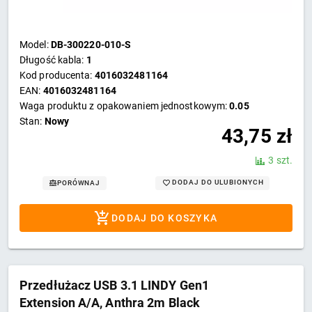
Model:
DB-300220-010-S
Długość kabla:
1
Kod producenta:
4016032481164
EAN:
4016032481164
Waga produktu z opakowaniem jednostkowym:
0.05
Stan:
Nowy
43,75
zł
3 szt.
DODAJ DO ULUBIONYCH
PORÓWNAJ
DODAJ DO KOSZYKA
Przedłużacz USB 3.1 LINDY Gen1
Extension A/A, Anthra 2m Black