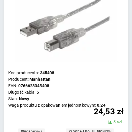
Kod producenta:
345408
Producent:
Manhattan
EAN:
0766623345408
Długość kabla:
5
Stan:
Nowy
Waga produktu z opakowaniem jednostkowym:
0.24
24,53
zł
3 szt.
DODAJ DO ULUBIONYCH
PORÓWNAJ