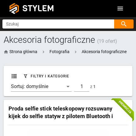
STYLEM
Szukaj
Akcesoria fotograficzne
(19 ofert)
Strona główna
Fotografia
Akcesoria fotograficzne
FILTRY I KATEGORIE
Sortuj:
domyślnie
z
1
PROMOCJA
Proda selfie stick teleskopowy rozsuwany
kijek do selfie statyw z pilotem Bluetooth i
2x lampą LED czarny (PD-P70S-2 black)