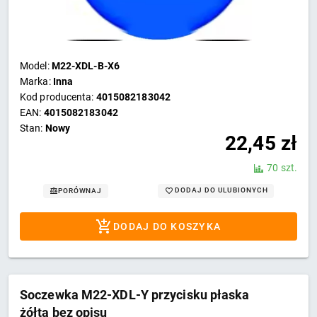
Model:
M22-XDL-B-X6
Marka:
Inna
Kod producenta:
4015082183042
EAN:
4015082183042
Stan:
Nowy
22,45
zł
70 szt.
DODAJ DO ULUBIONYCH
PORÓWNAJ
DODAJ DO KOSZYKA
Soczewka M22-XDL-Y przycisku płaska
żółta bez opisu