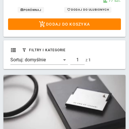
77 szt.
DODAJ DO ULUBIONYCH
PORÓWNAJ
DODAJ DO KOSZYKA
FILTRY I KATEGORIE
Sortuj:
domyślnie
z
1