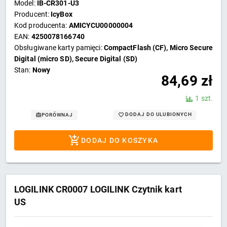
Model:
IB-CR301-U3
Producent:
IcyBox
Kod producenta:
AMICYCU00000004
EAN:
4250078166740
Obsługiwane karty pamięci:
CompactFlash (CF), Micro Secure
Digital (micro SD), Secure Digital (SD)
Stan:
Nowy
84,69
zł
1 szt.
DODAJ DO ULUBIONYCH
PORÓWNAJ
DODAJ DO KOSZYKA
LOGILINK CR0007 LOGILINK Czytnik kart
US