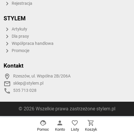
Rejestracja
STYLEM
Artykuły
Dla prasy
Współpraca handlowa
Promocje
Kontakt
Rzeszów, ul. Wspólna 2B/206A
sklep@stylem.pl
535 713 028
© 2026 Wszelkie prawa zastrzeżone stylem.pl
Pomoc
Konto
Listy
Koszyk