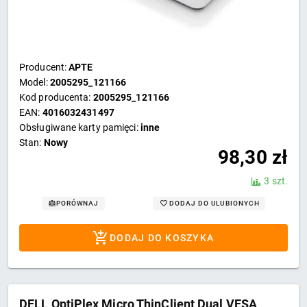
Producent:
APTE
Model:
2005295_121166
Kod producenta:
2005295_121166
EAN:
4016032431497
Obsługiwane karty pamięci:
inne
Stan:
Nowy
98,30
zł
3 szt.
DODAJ DO ULUBIONYCH
PORÓWNAJ
DODAJ DO KOSZYKA
DELL OptiPlex Micro ThinClient Dual VESA