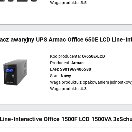
Waga produktu:
5.5
lacz awaryjny UPS Armac Office 650E LCD Line-In
Kod producenta:
O/650E/LCD
Producent:
Armac
EAN:
5901969406580
Stan:
Nowy
Waga produktu z opakowaniem jednostko
Waga produktu:
4.3
Line-Interactive Office 1500F LCD 1500VA 3xSch