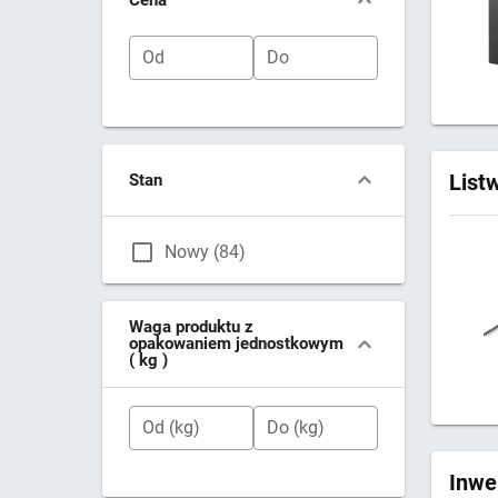
Od
Do
List
Stan
Nowy (84)
Waga produktu z
opakowaniem jednostkowym
( kg )
Od (kg)
Do (kg)
Inwe