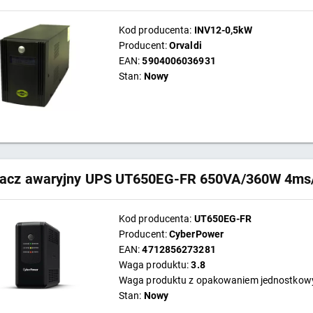
Kod producenta:
INV12-0,5kW
Producent:
Orvaldi
EAN:
5904006036931
Stan:
Nowy
lacz awaryjny UPS UT650EG-FR 650VA/360W 4m
Kod producenta:
UT650EG-FR
Producent:
CyberPower
EAN:
4712856273281
Waga produktu:
3.8
Waga produktu z opakowaniem jednostko
Stan:
Nowy