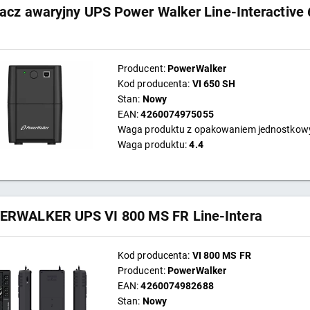
lacz awaryjny UPS Power Walker Line-Interactiv
Producent:
PowerWalker
Kod producenta:
VI 650 SH
Stan:
Nowy
EAN:
4260074975055
Waga produktu z opakowaniem jednostko
Waga produktu:
4.4
RWALKER UPS VI 800 MS FR Line-Intera
Kod producenta:
VI 800 MS FR
Producent:
PowerWalker
EAN:
4260074982688
Stan:
Nowy