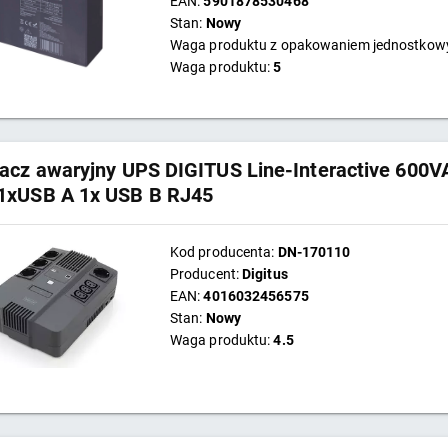
EAN:
5901878530468
Stan:
Nowy
Waga produktu z opakowaniem jednostko
Waga produktu:
5
lacz awaryjny UPS DIGITUS Line-Interactive 60
1xUSB A 1x USB B RJ45
Kod producenta:
DN-170110
Producent:
Digitus
EAN:
4016032456575
Stan:
Nowy
Waga produktu:
4.5