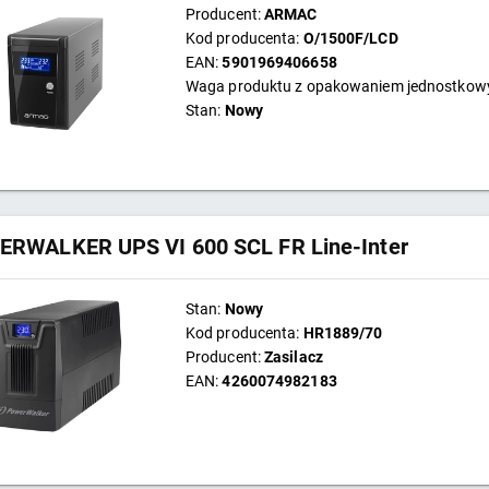
Producent:
ARMAC
Kod producenta:
O/1500F/LCD
EAN:
5901969406658
Waga produktu z opakowaniem jednostko
Stan:
Nowy
RWALKER UPS VI 600 SCL FR Line-Inter
Stan:
Nowy
Kod producenta:
HR1889/70
Producent:
Zasilacz
EAN:
4260074982183