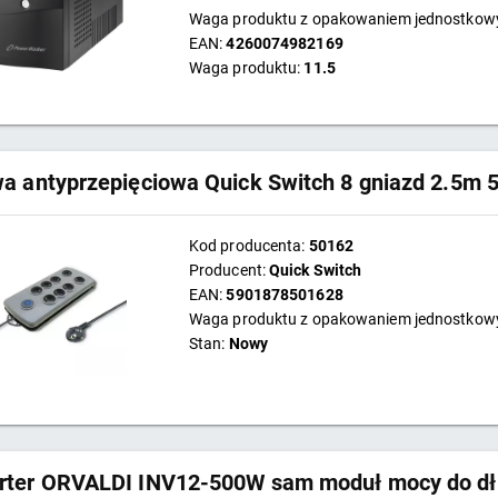
Waga produktu z opakowaniem jednostko
EAN:
4260074982169
Waga produktu:
11.5
wa antyprzepięciowa Quick Switch 8 gniazd 2.5m 
Kod producenta:
50162
Producent:
Quick Switch
EAN:
5901878501628
Waga produktu z opakowaniem jednostko
Stan:
Nowy
rter ORVALDI INV12-500W sam moduł mocy do dłu