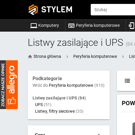
STYLEM
Szukaj
Komputery
Peryferia komputerowe
Listwy zasilające i UPS
(84 
Strona główna
Peryferia komputerowe
Lis
Podkategorie
Wróć do
Peryferia komputerowe
(910)
Listwy zasilające i UPS
(84)
POWE
UPS
(51)
Listwy, filtry sieciowe
(33)
Cena