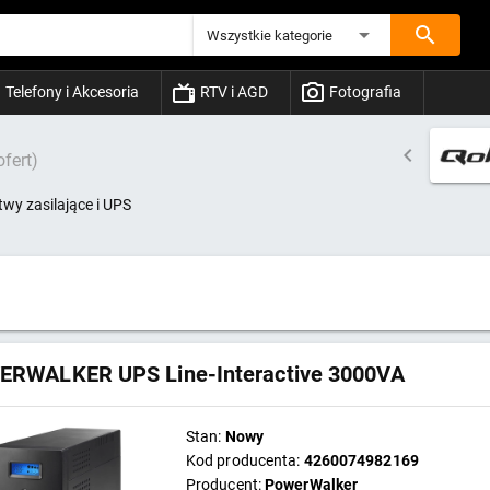
Wszystkie kategorie
Telefony i Akcesoria
RTV i AGD
Fotografia
ofert)
twy zasilające i UPS
RWALKER UPS Line-Interactive 3000VA
Stan:
Nowy
Kod producenta:
4260074982169
Producent:
PowerWalker