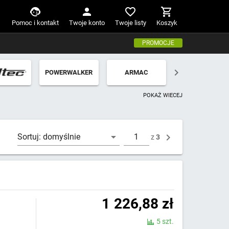
Pomoc i kontakt
Twoje konto
Twoje listy
Koszyk
PROMOCJE
POWERWALKER
ARMAC
POKAŻ WIECEJ
Sortuj:
domyślnie
z
3
1 226,88
zł
5 szt.