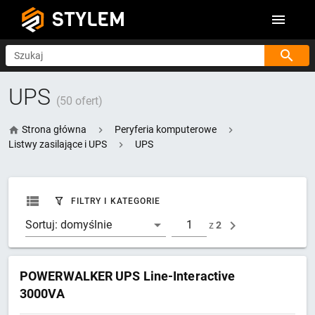
STYLEM
Szukaj
UPS
(50 ofert)
Strona główna
Peryferia komputerowe
Listwy zasilające i UPS
UPS
FILTRY I KATEGORIE
Sortuj:
domyślnie
z
2
POWERWALKER UPS Line-Interactive
3000VA