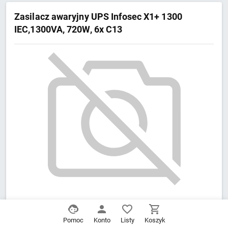
Zasilacz awaryjny UPS Infosec X1+ 1300
IEC,1300VA, 720W, 6x C13
Stan:
Nowy
901,02
zł
Pomoc
Konto
Listy
Koszyk