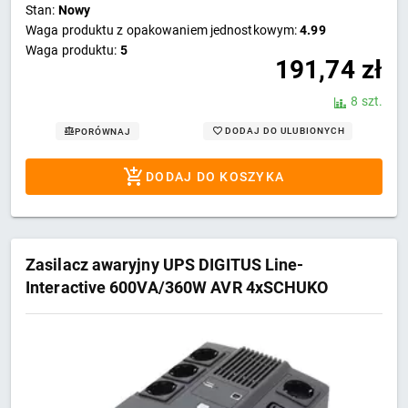
Stan:
Nowy
Waga produktu z opakowaniem jednostkowym:
4.99
Waga produktu:
5
191,74
zł
8 szt.
DODAJ DO ULUBIONYCH
PORÓWNAJ
DODAJ DO KOSZYKA
Zasilacz awaryjny UPS DIGITUS Line-
Interactive 600VA/360W AVR 4xSCHUKO
3xIEC C13 1xUSB A 1x USB B RJ45