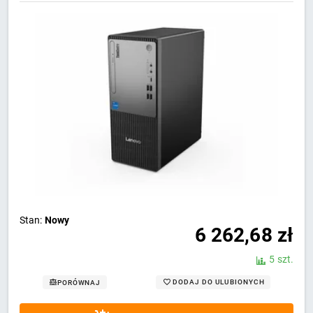
RW/WiFi/BT/W11 PRO Black 3Y
Stan:
Nowy
6 262,68
zł
5 szt.
DODAJ DO ULUBIONYCH
PORÓWNAJ