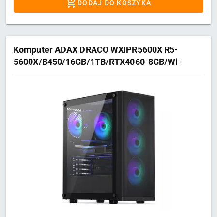
DODAJ DO KOSZYKA
Komputer ADAX DRACO WXIPR5600X R5-
5600X/B450/16GB/1TB/RTX4060-8GB/Wi-
Fi/BT/W11Pro