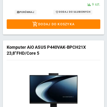
9 szt.
DODAJ DO ULUBIONYCH
PORÓWNAJ
DODAJ DO KOSZYKA
Komputer AiO ASUS P440VAK-BPCH21X
23,8"FHD/Core 5
210H/16GB/SSD512GB/Intel/W11 PRO
Black 3Y OnSite