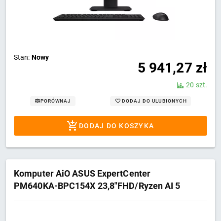
Stan:
Nowy
5 941,27
zł
20 szt.
DODAJ DO ULUBIONYCH
PORÓWNAJ
DODAJ DO KOSZYKA
Komputer AiO ASUS ExpertCenter
PM640KA-BPC154X 23,8"FHD/Ryzen AI 5
PRO 330/16GB/SSD1TB/Radeon/W11 PRO
Black 3Y OnSite