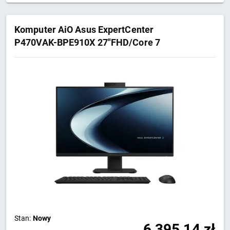
Komputer AiO Asus ExpertCenter
P470VAK-BPE910X 27"FHD/Core 7
240H/16GB/SSD512GB/Intel/W11 PRO
Black 3Y
Stan:
Nowy
6 395,14
zł