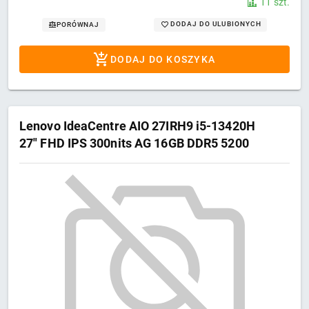
11 szt.
DODAJ DO ULUBIONYCH
PORÓWNAJ
DODAJ DO KOSZYKA
Lenovo IdeaCentre AIO 27IRH9 i5-13420H
27" FHD IPS 300nits AG 16GB DDR5 5200
SSD1TB Intel UHD Graphics Win11 Cloud
Grey