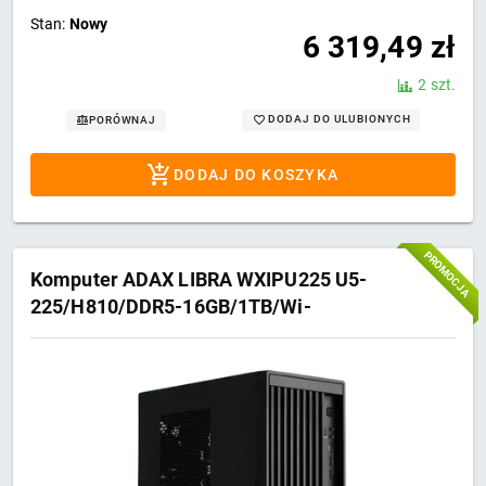
Stan:
Nowy
6 319,49
zł
2 szt.
DODAJ DO ULUBIONYCH
PORÓWNAJ
DODAJ DO KOSZYKA
PROMOCJA
Komputer ADAX LIBRA WXIPU225 U5-
225/H810/DDR5-16GB/1TB/Wi-
Fi/BT/W11Pro_edu