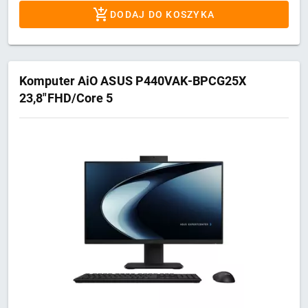
DODAJ DO KOSZYKA
Komputer AiO ASUS P440VAK-BPCG25X
23,8"FHD/Core 5
210H/16GB/SSD512GB/Intel/W11 PRO
Black 3Y OnSite