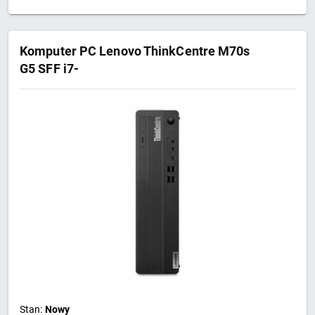
Komputer PC Lenovo ThinkCentre M70s
G5 SFF i7-
14700/16GB/SSD512GB/UHD770/DVD-
RW/W11 PRO Black 3Y
Stan:
Nowy