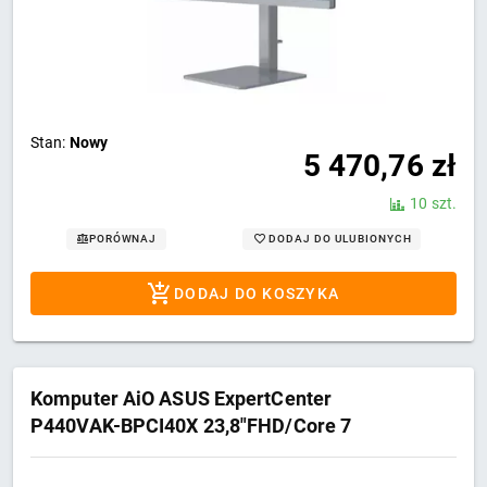
Stan:
Nowy
5 470,76
zł
10 szt.
DODAJ DO ULUBIONYCH
PORÓWNAJ
DODAJ DO KOSZYKA
Komputer AiO ASUS ExpertCenter
P440VAK-BPCI40X 23,8"FHD/Core 7
240H/16GB/SSD512GB/Intel/W11 PRO
Black 3Y OnSite