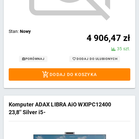
Stan:
Nowy
4 906,47
zł
35 szt.
DODAJ DO ULUBIONYCH
PORÓWNAJ
DODAJ DO KOSZYKA
Komputer ADAX LIBRA AiO WXIPC12400
23,8'' Silver i5-
12400/H610/16GB/512GB/Wi-
Fi/BT/W11Pro_edu