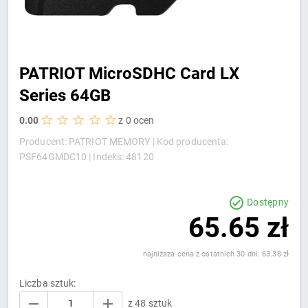
PATRIOT MicroSDHC Card LX
Series 64GB
0.00
z 0 ocen
Producent: PATRIOT MEMORY |
Kod producenta:
PSF64GMDC10 |
Indeks: 48120
Dostępny
65.65 zł
najniższa cena z ostatnich 30 dni: 63.38 zł
Liczba sztuk:
z 48 sztuk