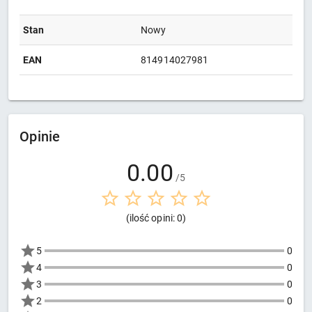
Stan
Nowy
EAN
814914027981
Opinie
0.00
/5
(ilość opini: 0)
5
0
4
0
3
0
2
0