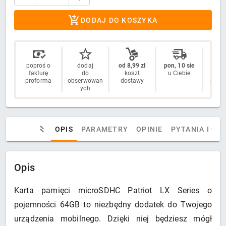
DODAJ DO KOSZYKA
poproś o
dodaj
od 8,99 zł
pon, 10 sie
14 
fakturę
do
koszt
u Ciebie
n
proforma
obserwowan
dostawy
odstą
ych
OPIS
PARAMETRY
OPINIE
PYTANIA I OD
Opis
Karta pamięci microSDHC Patriot LX Series o
pojemności 64GB to niezbędny dodatek do Twojego
urządzenia mobilnego. Dzięki niej będziesz mógł