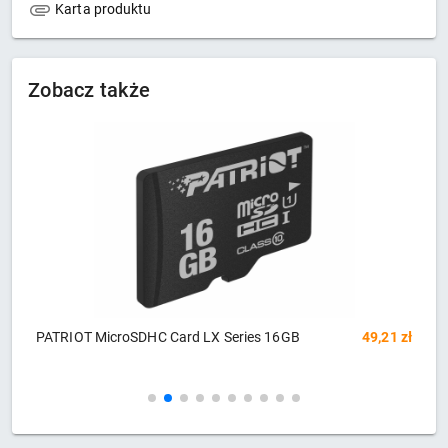
Karta produktu
Zobacz także
zł
PATRIOT VIPER STEEL DDR4 32GB 3200MHz
1 334,94 zł
P
CL16
X