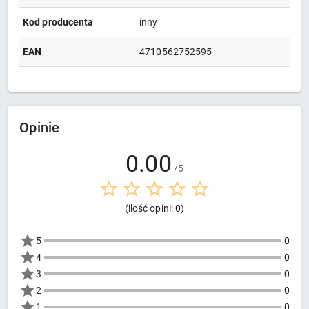
Kod producenta
inny
EAN
4710562752595
Opinie
0.00
/5
(ilość opini: 0)
5
0
4
0
3
0
2
0
1
0