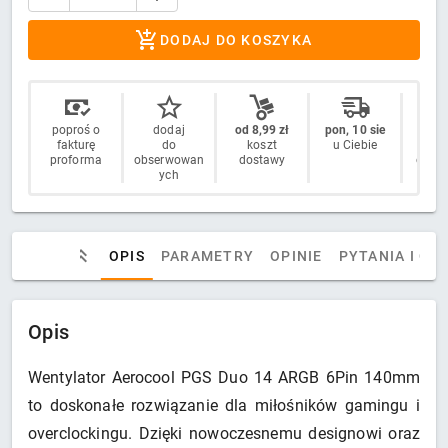
DODAJ DO KOSZYKA
poproś o
dodaj
od 8,99 zł
pon, 10 sie
14 
fakturę
do
koszt
u Ciebie
n
proforma
obserwowan
dostawy
odstą
ych
OPIS
PARAMETRY
OPINIE
PYTANIA I OD
Opis
Wentylator Aerocool PGS Duo 14 ARGB 6Pin 140mm
to doskonałe rozwiązanie dla miłośników gamingu i
overclockingu. Dzięki nowoczesnemu designowi oraz