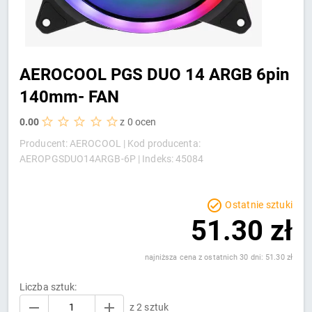
AEROCOOL PGS DUO 14 ARGB 6pin
140mm- FAN
0.00
z 0 ocen
Producent: AEROCOOL |
Kod producenta:
AEROPGSDUO14ARGB-6P |
Indeks: 45084
Ostatnie sztuki
51.30 zł
najniższa cena z ostatnich 30 dni: 51.30 zł
Liczba sztuk:
z 2 sztuk