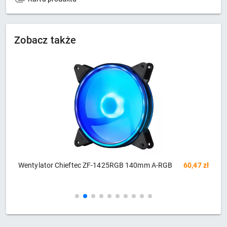
Zobacz także
5RGB 140mm A-RGB
60,47 zł
Wentylator NOCTUA redux 140mm PW
na 120mm