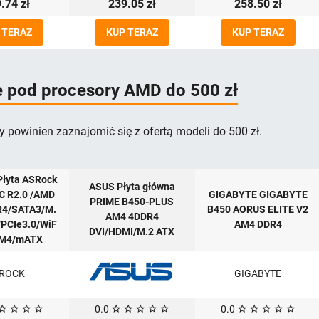
.74 zł
239.05 zł
258.50 zł
 TERAZ
KUP TERAZ
KUP TERAZ
e pod procesory AMD do 500 zł
y powinien zaznajomić się z ofertą modeli do 500 zł.
łyta ASRock
ASUS Płyta główna
C R2.0 /AMD
GIGABYTE GIGABYTE
PRIME B450-PLUS
R4/SATA3/M.
B450 AORUS ELITE V2
AM4 4DDR4
/PCIe3.0/WiF
AM4 DDR4
DVI/HDMI/M.2 ATX
AM4/mATX
ROCK
GIGABYTE
0.0
0.0