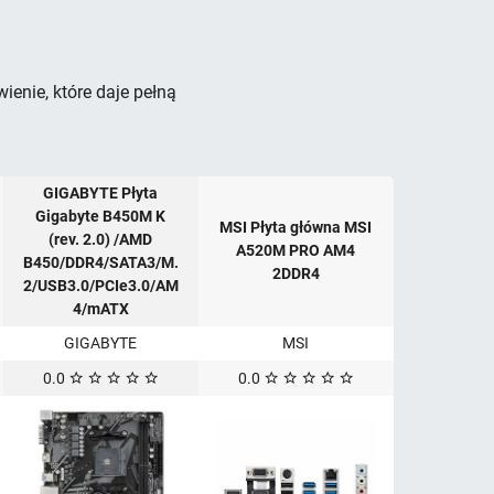
enie, które daje pełną
GIGABYTE Płyta
Gigabyte B450M K
MSI Płyta główna MSI
(rev. 2.0) /AMD
A520M PRO AM4
B450/DDR4/SATA3/M.
2DDR4
2/USB3.0/PCIe3.0/AM
4/mATX
GIGABYTE
MSI
0.0
0.0