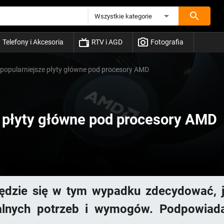
Wszystkie kategorie
Telefony i Akcesoria
RTV i AGD
Fotografia
popularniejsze płyty główne pod procesory AMD
 płyty główne pod procesory AMD
będzie się w tym wypadku zdecydować, j
ualnych potrzeb i wymogów. Podpowia