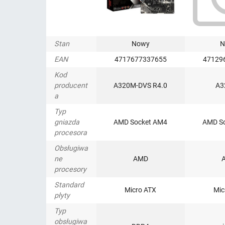
Stan
Nowy
N
EAN
4717677337655
47129
Kod
producent
A320M-DVS R4.0
A3
a
Typ
gniazda
AMD Socket AM4
AMD S
procesora
Obsługiwa
ne
AMD
procesory
Standard
Micro ATX
Mic
płyty
Typ
obsługiwa