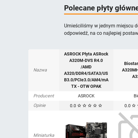
Polecane płyty główn
Umieściliśmy w jednym miejscu do
odpowiedź, na co najlepiej postaw
ASROCK Płyta ASRock
A320M-DVS R4.0
Biosta
/AMD
Nazwa
A320MH
A320/DDR4/SATA3/US
A3
B3.0/PCIe3.0/AM4/mA
TX - OTW OPAK
Producent
ASROCK
Bi
Opinie
0.0
0.0
Miniaturka