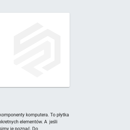
e komponenty komputera. To płytka
nkretnych elementów. A
jeśli
simy je poznać. Do