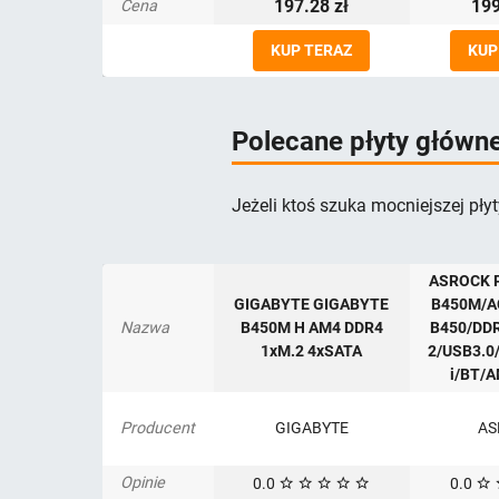
197.28 zł
199
Cena
KUP TERAZ
KUP
Polecane płyty główn
Jeżeli ktoś szuka mocniejszej płyt
ASROCK P
GIGABYTE GIGABYTE
B450M/A
Nazwa
B450M H AM4 DDR4
B450/DD
1xM.2 4xSATA
2/USB3.0
i/BT/
Producent
GIGABYTE
AS
Opinie
0.0
0.0