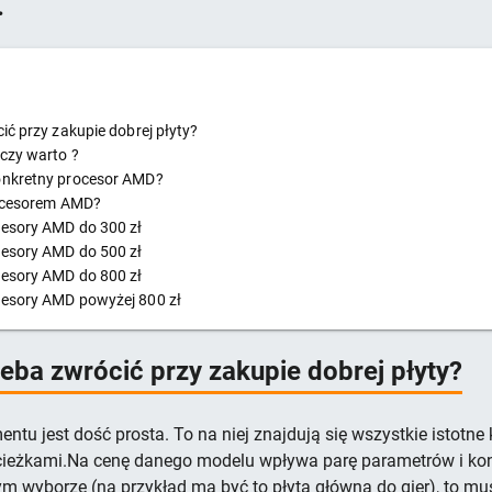
.
ić przy zakupie dobrej płyty?
czy warto ?
onkretny procesor AMD?
rocesorem AMD?
cesory AMD do 300 zł
cesory AMD do 500 zł
cesory AMD do 800 zł
cesory AMD powyżej 800 zł
zeba zwrócić przy zakupie dobrej płyty?
tu jest dość prosta. To na niej znajdują się wszystkie istotn
cieżkami.Na cenę danego modelu wpływa parę parametrów i ko
m wyborze (na przykład ma być to płyta główna do gier), to mu