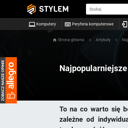
STYLEM
Szukaj
Komputery
Peryferia komputerowe
Strona główna
Artykuły
Naj
Najpopularniejsze
To na co warto się 
zależne od indywid