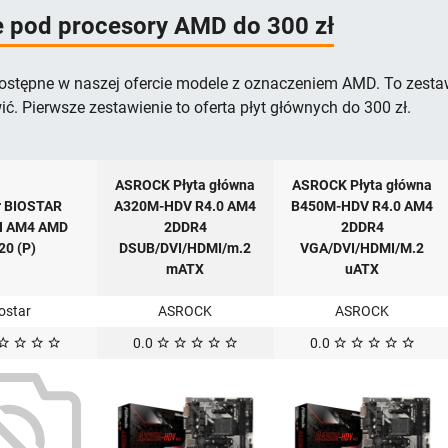
e pod procesory AMD do 300 zł
stępne w naszej ofercie modele z oznaczeniem AMD. To zestawi
ić. Pierwsze zestawienie to oferta płyt głównych do 300 zł.
ASROCK Płyta główna
ASROCK Płyta główna
r BIOSTAR
A320M-HDV R4.0 AM4
B450M-HDV R4.0 AM4
 AM4 AMD
2DDR4
2DDR4
20 (P)
DSUB/DVI/HDMI/m.2
VGA/DVI/HDMI/M.2
mATX
uATX
ostar
ASROCK
ASROCK
0.0
0.0