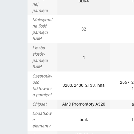
DDR4
nej
pamięci
Maksymal
na ilość
32
pamięci
RAM
Liczba
slotów
4
pamięci
RAM
Częstotliw
ość
2667, 2
3200, 2400, 2133, inna
taktowani
1
a pamięci
Chipset
AMD Promontory A320
a
Dodatkow
e
brak
elementy