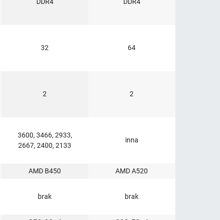
DDR4
DDR4
32
64
2
2
3600, 3466, 2933,
inna
2667, 2400, 2133
AMD B450
AMD A520
brak
brak