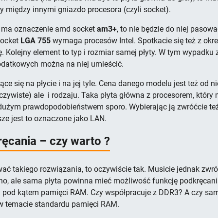
 między innymi gniazdo procesora (czyli socket).
ta ma oznaczenie amd socket
am3+
, to nie będzie do niej pasow
socket
LGA 755
wymaga procesów Intel. Spotkacie się też z okr
. Kolejny element to typ i rozmiar samej płyty. W tym wypadku
odatkowych można na niej umieścić.
ce się na płycie i na jej tyle. Cena danego modelu jest też od ni
czywiste) ale
i rodzaju. Taka płyta główna z procesorem, który
z dużym prawdopodobieństwem sporo. Wybierając ją zwróćcie te
sze jest to oznaczone jako LAN.
ęcania – czy warto ?
wać takiego rozwiązania, to oczywiście tak. Musicie jednak zwr
no, ale sama płyta powinna mieć możliwość funkcję podkręcania
tni pod kątem pamięci RAM. Czy współpracuje z DDR3? A czy s
 w temacie standardu pamięci RAM.