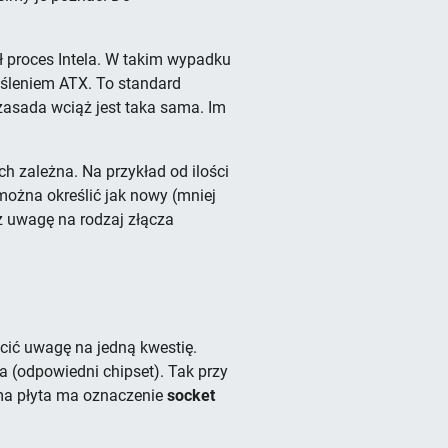
ał proces Intela. W takim wypadku
eśleniem ATX. To standard
 zasada wciąż jest taka sama. Im
ch zależna. Na przykład od ilości
 można określić jak nowy (mniej
ż uwagę na rodzaj złącza
ócić uwagę na jedną kwestię.
 (odpowiedni chipset). Tak przy
ama płyta ma oznaczenie
socket