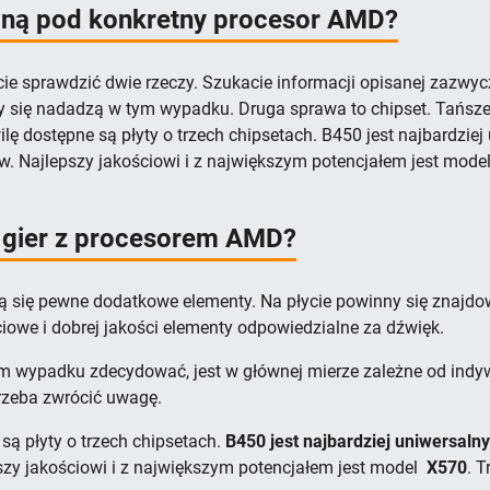
wną pod konkretny procesor AMD?
icie sprawdzić dwie rzeczy. Szukacie informacji opisanej zazwyc
y się nadadzą w tym wypadku. Druga sprawa to chipset. Tańsze
lę dostępne są płyty o trzech chipsetach. B450 jest najbardziej 
w. Najlepszy jakościowi i z największym potencjałem jest mode
o gier z procesorem AMD?
 się pewne dodatkowe elementy. Na płycie powinny się znajdow
iowe i dobrej jakości elementy odpowiedzialne za dźwięk.
tym wypadku zdecydować, jest w głównej mierze zależne od ind
zeba zwrócić uwagę.
są płyty o trzech chipsetach.
B450 jest najbardziej uniwersalny
zy jakościowi i z największym potencjałem jest model
X570
. T