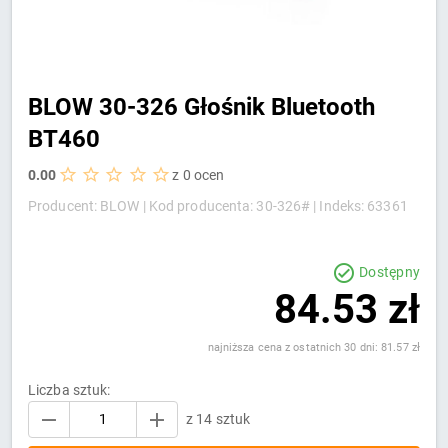
BLOW 30-326 Głośnik Bluetooth
BT460
0.00
z 0 ocen
Producent: BLOW |
Kod producenta: 30-326# |
Indeks: 63361
Dostępny
84.53 zł
najniższa cena z ostatnich 30 dni: 81.57 zł
Liczba sztuk:
z 14 sztuk