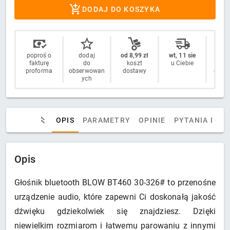
DODAJ DO KOSZYKA
poproś o
dodaj
od 8,99 zł
wt, 11 sie
14 
fakturę
do
koszt
u Ciebie
n
proforma
obserwowan
dostawy
odstą
ych
OPIS
PARAMETRY
OPINIE
PYTANIA I OD
Opis
Głośnik bluetooth BLOW BT460 30-326# to przenośne
urządzenie audio, które zapewni Ci doskonałą jakość
dźwięku gdziekolwiek się znajdziesz. Dzięki
niewielkim rozmiarom i łatwemu parowaniu z innymi