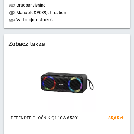
Brugsanvisning
Manuel d&#039;utilisation
Vartotojo instrukcija
Zobacz także
zł
Głośnik Bluetooth Havit M69 (czarny)
204,98 zł
G