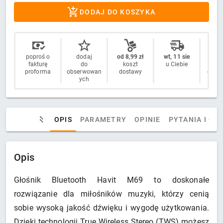
DODAJ DO KOSZYKA
poproś o
dodaj
od 8,99 zł
wt, 11 sie
14 
fakturę
do
koszt
u Ciebie
n
proforma
obserwowan
dostawy
odstą
ych
OPIS
PARAMETRY
OPINIE
PYTANIA I OD
Opis
Głośnik Bluetooth Havit M69 to doskonałe
rozwiązanie dla miłośników muzyki, którzy cenią
sobie wysoką jakość dźwięku i wygodę użytkowania.
Dzięki technologii True Wireless Stereo (TWS) możesz