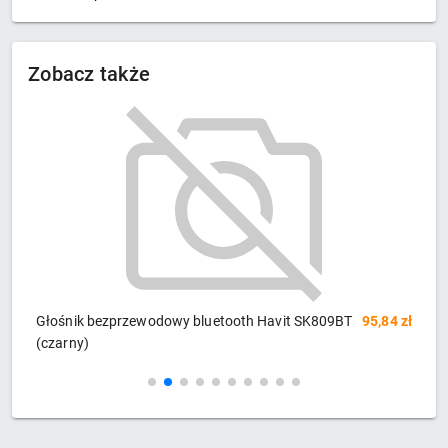
Zobacz także
zł
Głośnik bezprzewodowy bluetooth Havit SK809BT
95,84 zł
G
(czarny)
(