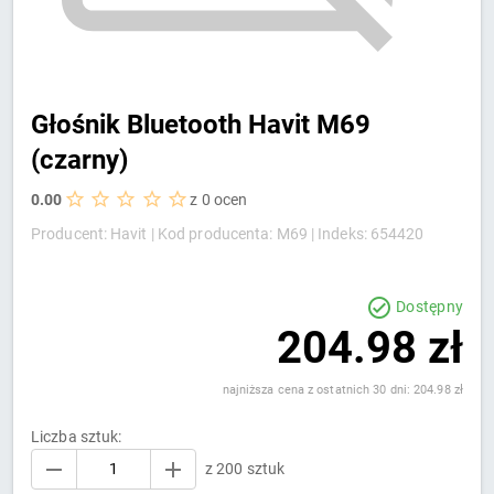
Głośnik Bluetooth Havit M69
(czarny)
0.00
z 0 ocen
Producent: Havit |
Kod producenta: M69 |
Indeks: 654420
Dostępny
204.98 zł
najniższa cena z ostatnich 30 dni: 204.98 zł
Liczba sztuk:
z 200 sztuk