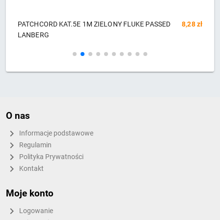
8 zł
PATCHCORD KAT.5E 1M ŻÓŁTY FLUKE PASSED
8,17 zł
LANBERG
O nas
Informacje podstawowe
Regulamin
Polityka Prywatności
Kontakt
Moje konto
Logowanie