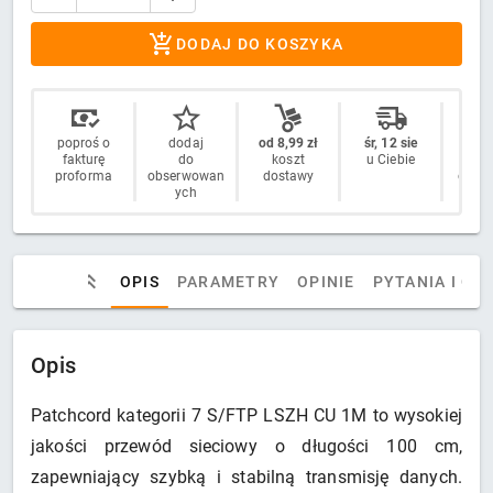
DODAJ DO KOSZYKA
poproś o
dodaj
od 8,99 zł
śr, 12 sie
14 
fakturę
do
koszt
u Ciebie
n
proforma
obserwowan
dostawy
odstą
ych
OPIS
PARAMETRY
OPINIE
PYTANIA I OD
Opis
Patchcord kategorii 7 S/FTP LSZH CU 1M to wysokiej
jakości przewód sieciowy o długości 100 cm,
zapewniający szybką i stabilną transmisję danych.