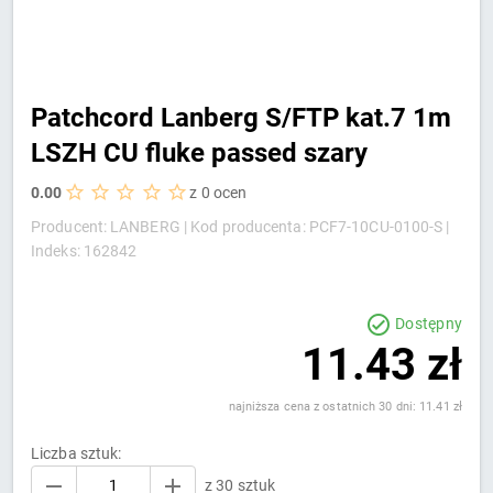
Patchcord Lanberg S/FTP kat.7 1m
LSZH CU fluke passed szary
0.00
z 0 ocen
Producent: LANBERG |
Kod producenta: PCF7-10CU-0100-S |
Indeks: 162842
Dostępny
11.43 zł
najniższa cena z ostatnich 30 dni: 11.41 zł
Liczba sztuk:
z 30 sztuk