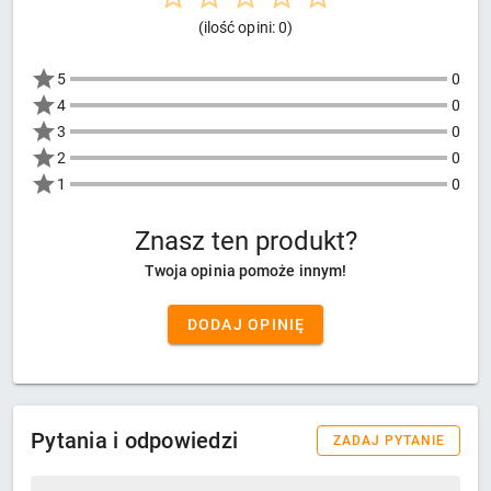
(ilość opini: 0)
5
0
4
0
3
0
2
0
1
0
Znasz ten produkt?
Twoja opinia pomoże innym!
DODAJ OPINIĘ
Pytania i odpowiedzi
ZADAJ PYTANIE