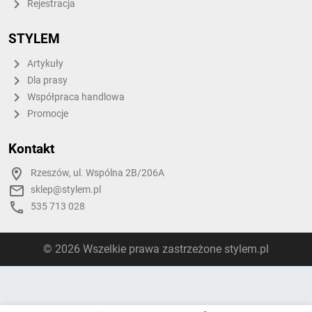
Rejestracja
STYLEM
Artykuły
Dla prasy
Współpraca handlowa
Promocje
Kontakt
Rzeszów, ul. Wspólna 2B/206A
sklep@stylem.pl
535 713 028
© 2026 Wszelkie prawa zastrzeżone stylem.pl