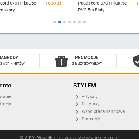
 cord U/UTP kat.5e
10,57 zł
Patch cord U/UTP kat.5e
m Biały
PVC 0,5m czarny
NAGRODY
PROMOCJE
tałych klientów
dla użytkowników
onto
STYLEM
wanie
Artykuły
tracja
Dla prasy
Współpraca handlowa
Promocje
© 2026 Wszelkie prawa zastrzeżone stylem.pl