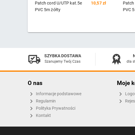
10,57 zł
Patch cord U/UTP kat.5e
10,57 zł
Patch
PVC 5m szary
PVC 5
SZYBKA DOSTAWA
Szanujemy Twój Czas
dla s
O nas
Moje k
Informacje podstawowe
Logo
Regulamin
Rejes
Polityka Prywatności
Kontakt