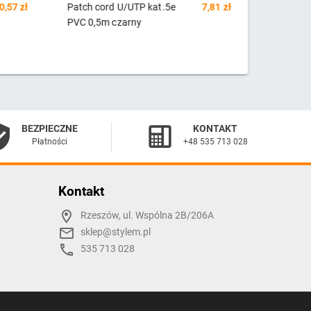
7,81 zł
Patch cord U/UTP kat.5e
8,13 zł
Patch co
PVC 1m czarny
PVC 0,25
BEZPIECZNE
KONTAKT
Płatności
+48 535 713 028
Kontakt
Rzeszów, ul. Wspólna 2B/206A
sklep@stylem.pl
535 713 028