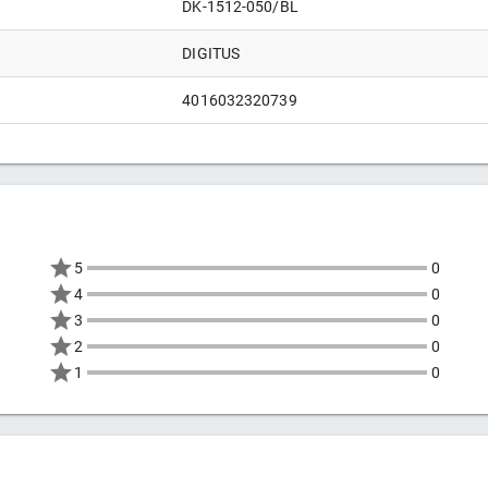
DK-1512-050/BL
DIGITUS
4016032320739
5
0
4
0
3
0
2
0
1
0