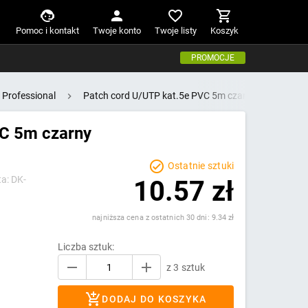
Pomoc i kontakt
Twoje konto
Twoje listy
Koszyk
PROMOCJE
 Professional
Patch cord U/UTP kat.5e PVC 5m czarny
VC 5m czarny
Ostatnie sztuki
a: DK-
10.57 zł
najniższa cena z ostatnich 30 dni: 9.34 zł
Liczba sztuk:
z 3 sztuk
DODAJ DO KOSZYKA