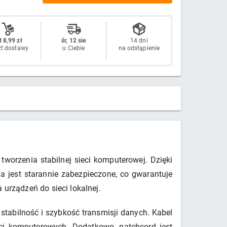
 8,99 zł
śr, 12 sie
14 dni
zt dostawy
u Ciebie
na odstąpienie
worzenia stabilnej sieci komputerowej. Dzięki
 jest starannie zabezpieczone, co gwarantuje
 urządzeń do sieci lokalnej.
tabilność i szybkość transmisji danych. Kabel
ci komputerowych. Dodatkowo, patchcord jest