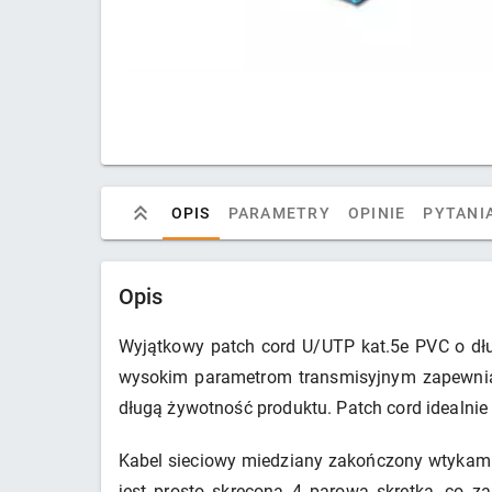
OPIS
PARAMETRY
OPINIE
PYTANIA
Opis
Wyjątkowy patch cord U/UTP kat.5e PVC o dług
wysokim parametrom transmisyjnym zapewnia s
długą żywotność produktu. Patch cord idealnie 
Kabel sieciowy miedziany zakończony wtykami 
jest prosto skręconą 4 parową skrętką, co 