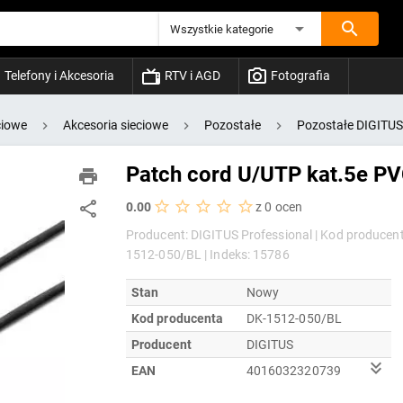
Wszystkie kategorie
Telefony i Akcesoria
RTV i AGD
Fotografia
ciowe
Akcesoria sieciowe
Pozostałe
Pozostałe DIGITUS
Patch cord U/UTP kat.5e P
0.00
z 0 ocen
Producent: DIGITUS Professional |
Kod producent
1512-050/BL |
Indeks: 15786
Stan
Nowy
Kod producenta
DK-1512-050/BL
Producent
DIGITUS
EAN
4016032320739