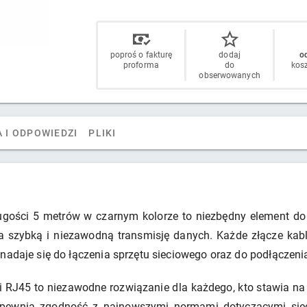
poproś o fakturę
dodaj
od
proforma
do
kos
obserwowanych
 I ODPOWIEDZI
PLIKI
ości 5 metrów w czarnym kolorze to niezbędny element do t
zybką i niezawodną transmisję danych. Każde złącze kabla
nadaje się do łączenia sprzętu sieciowego oraz do podłączenia
RJ45 to niezawodne rozwiązanie dla każdego, kto stawia na s
zapewnia zgodność z najnowszymi normami dotyczącymi sie