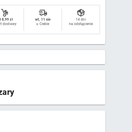
 8,99 zł
wt, 11 sie
14 dni
zt dostawy
u Ciebie
na odstąpienie
zary