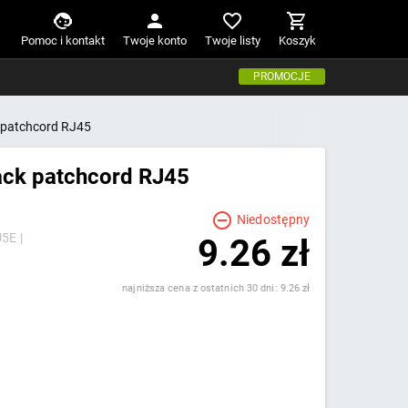
Pomoc i kontakt
Twoje konto
Twoje listy
Koszyk
PROMOCJE
patchcord RJ45
ck patchcord RJ45
Niedostępny
5E |
9.26 zł
najniższa cena z ostatnich 30 dni: 9.26 zł