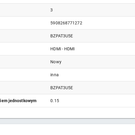
3
5908268771272
BZPAT3U5E
HDMI - HDMI
Nowy
inna
BZPAT3U5E
niem jednostkowym
0.15