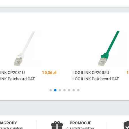
INK CP2031U
10,36 zł
LOGILINK CP2035U
1
INK Patchcord CAT
LOGILINK Patchcord CAT
NAGRODY
PROMOCJE
tałych klientów
dla użytkowników