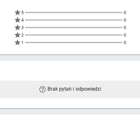
5
0
4
0
3
0
2
0
1
0
Brak pytań i odpowiedzi