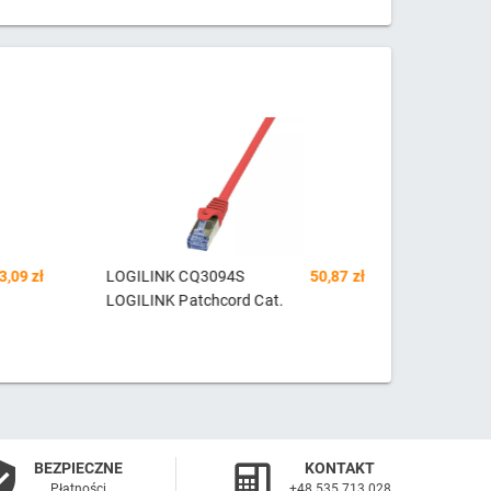
3,09 zł
LOGILINK CQ3094S
50,87 zł
LOGILIN
LOGILINK Patchcord Cat.
LOGILINK
BEZPIECZNE
KONTAKT
Płatności
+48 535 713 028