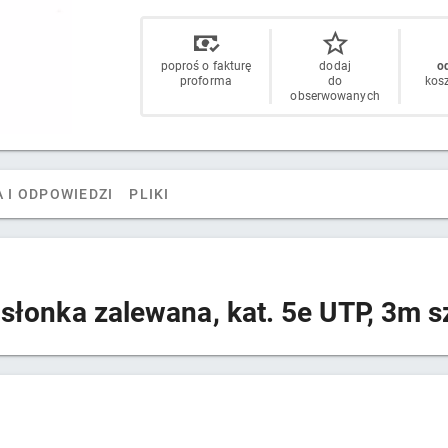
poproś o fakturę
dodaj
od
proforma
do
kos
obserwowanych
 I ODPOWIEDZI
PLIKI
słonka zalewana, kat. 5e UTP, 3m s