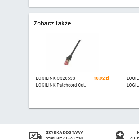
Zobacz także
45,01 zł
LOGILINK CQ2053S
18,02 zł
LOGIL
LOGILINK Patchcord Cat.
LOGIL
SZYBKA DOSTAWA
Szanujemy Twój Czas
dla s