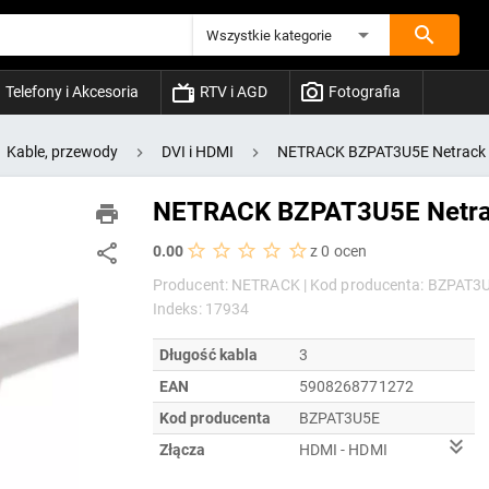
Wszystkie kategorie
Telefony i Akcesoria
RTV i AGD
Fotografia
Kable, przewody
DVI i HDMI
NETRACK BZPAT3U5E Netrack 
NETRACK BZPAT3U5E Netra
0.00
z 0 ocen
Producent: NETRACK |
Kod producenta: BZPAT3U
Indeks: 17934
Długość kabla
3
EAN
5908268771272
Kod producenta
BZPAT3U5E
Złącza
HDMI - HDMI