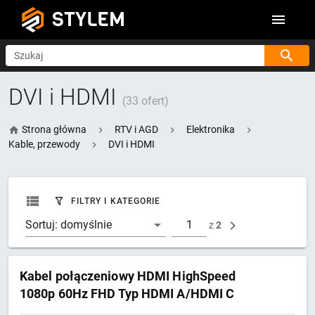
STYLEM
Szukaj
DVI i HDMI
(33 ofert)
Strona główna
RTV i AGD
Elektronika
Kable, przewody
DVI i HDMI
FILTRY I KATEGORIE
Sortuj:
domyślnie
z
2
Kabel połączeniowy HDMI HighSpeed
1080p 60Hz FHD Typ HDMI A/HDMI C
M/M 2m Czarny