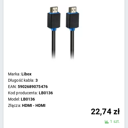
Marka:
Libox
Długość kabla:
3
EAN:
5902689075476
Kod producenta:
LB0136
Model:
LB0136
Złącza:
HDMI - HDMI
22,74
zł
1 szt.