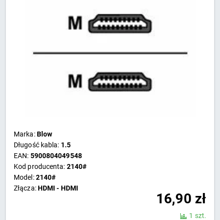
Marka:
Blow
Długość kabla:
1.5
EAN:
5900804049548
Kod producenta:
2140#
Model:
2140#
Złącza:
HDMI - HDMI
16,90
zł
1 szt.