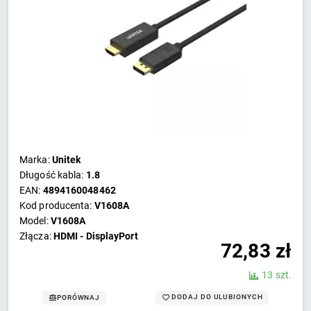
Marka:
Unitek
Długość kabla:
1.8
EAN:
4894160048462
Kod producenta:
V1608A
Model:
V1608A
Złącza:
HDMI - DisplayPort
72,83
zł
13 szt.
DODAJ DO ULUBIONYCH
PORÓWNAJ