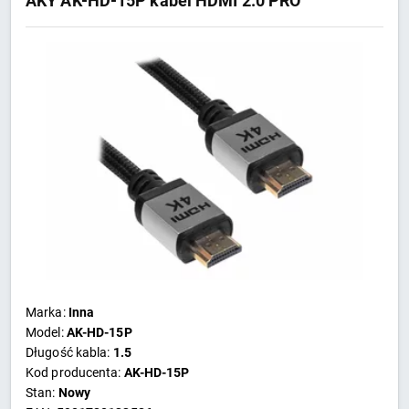
AKY AK-HD-15P kabel HDMI 2.0 PRO
Marka:
Inna
Model:
AK-HD-15P
Długość kabla:
1.5
Kod producenta:
AK-HD-15P
Stan:
Nowy