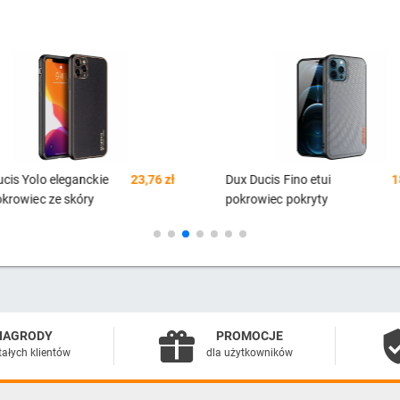
cis Yolo eleganckie
23,76 zł
Dux Ducis Fino etui
1
okrowiec ze skóry
pokrowiec pokryty
icznej iPhone 12 Pro
nylonowym materiałem
y
iPhone 12 Pro Max szary
NAGRODY
PROMOCJE
tałych klientów
dla użytkowników