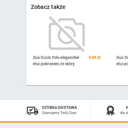
Zobacz także
8,62 zł
Dux Ducis Yolo eleganckie
9,85 zł
Dux Du
etui pokrowiec ze skóry
etui p
ekologicznej iPhone 13 Pro
ekolog
Max czerwony
czarn
SZYBKA DOSTAWA
Szanujemy Twój Czas
dla s