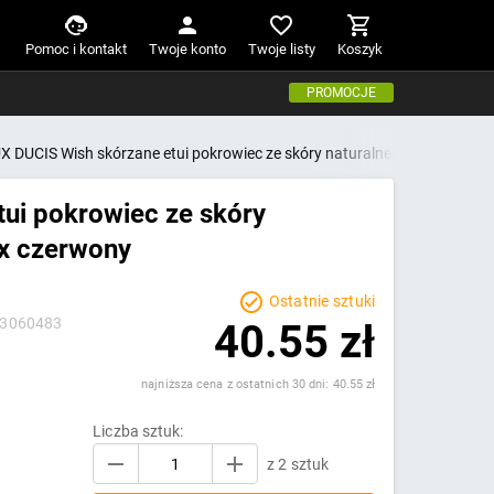
Pomoc i kontakt
Twoje konto
Twoje listy
Koszyk
PROMOCJE
X DUCIS Wish skórzane etui pokrowiec ze skóry naturalnej iPhone 12 P
ui pokrowiec ze skóry
ax czerwony
Ostatnie sztuki
13060483
40.55 zł
najniższa cena z ostatnich 30 dni: 40.55 zł
Liczba sztuk:
z 2 sztuk