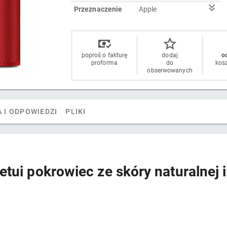
Przeznaczenie
Apple
poproś o fakturę
dodaj
od
proforma
do
kos
obserwowanych
 I ODPOWIEDZI
PLIKI
tui pokrowiec ze skóry naturalnej