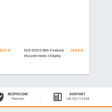
8,07 zł
DUX DUCIS Skin X kabura
26,05 zł
S-Case el
etui pokrowiec z klapką
pokrowie
iPhone 12 Pro Max różowy
iPhone 1
BEZPIECZNE
KONTAKT
Płatności
+48 535 713 028