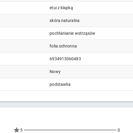
etui z klapką
skóra naturalna
pochłanianie wstrząsów
folia ochronna
6934913060483
Nowy
podstawka
5
0