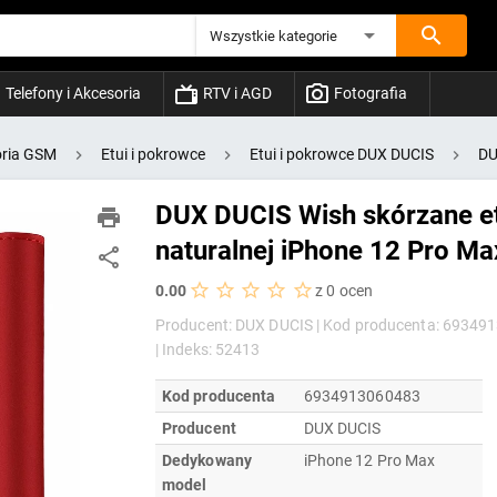
Wszystkie kategorie
Telefony i Akcesoria
RTV i AGD
Fotografia
ria GSM
Etui i pokrowce
Etui i pokrowce DUX DUCIS
DU
DUX DUCIS Wish skórzane et
naturalnej iPhone 12 Pro M
0.00
z 0 ocen
Producent: DUX DUCIS |
Kod producenta: 69349
|
Indeks: 52413
Kod producenta
6934913060483
Producent
DUX DUCIS
Dedykowany
iPhone 12 Pro Max
model