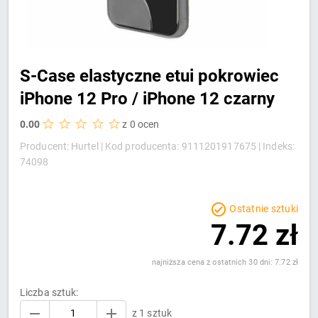
S-Case elastyczne etui pokrowiec
iPhone 12 Pro / iPhone 12 czarny
0.00
z 0 ocen
Producent: Hurtel |
Kod producenta: 9111201917675 |
Indeks:
74098
Ostatnie sztuki
7.72 zł
najniższa cena z ostatnich 30 dni: 7.72 zł
Liczba sztuk:
z 1 sztuk