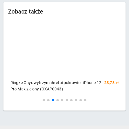
Zobacz także
zł
Ringke Onyx wytrzymałe etui pokrowiec iPhone 12
23,78 zł
S
Pro Max zielony (OXAP0043)
i