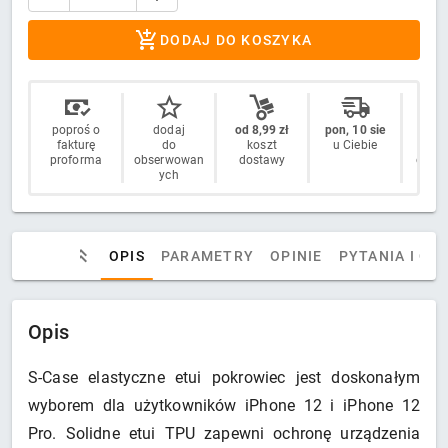
DODAJ DO KOSZYKA
poproś o
dodaj
od 8,99 zł
pon, 10 sie
14 
fakturę
do
koszt
u Ciebie
n
proforma
obserwowan
dostawy
odstą
ych
OPIS
PARAMETRY
OPINIE
PYTANIA I OD
Opis
S-Case elastyczne etui pokrowiec jest doskonałym
wyborem dla użytkowników iPhone 12 i iPhone 12
Pro. Solidne etui TPU zapewni ochronę urządzenia