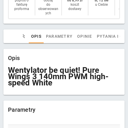
poproś o
dodaj
od 8,99 zł
śr, 12 sie
14 
fakturę
do
koszt
u Ciebie
n
proforma
obserwowan
dostawy
odstą
ych
OPIS
PARAMETRY
OPINIE
PYTANIA I OD
Opis
Wentylator be quiet! Pure
Wings 3 140mm PWM high-
speed White
Parametry