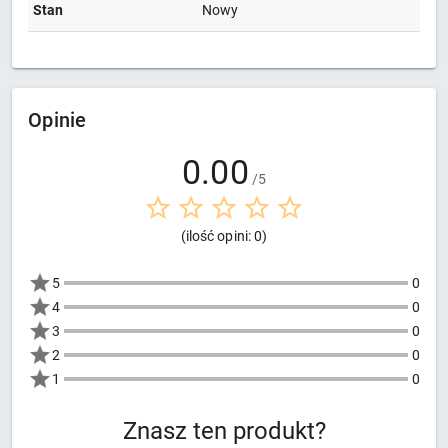
Stan
Nowy
Opinie
0.00
/5
(ilość opini: 0)
5
0
4
0
3
0
2
0
1
0
Znasz ten produkt?