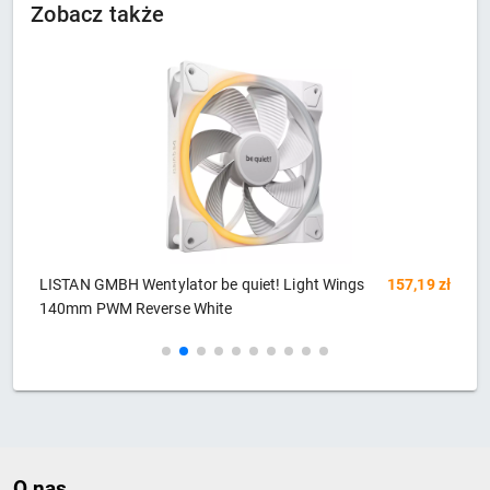
Zobacz także
zł
LISTAN GMBH Wentylator be quiet! Light Wings
157,19 zł
L
140mm PWM Reverse White
1
O nas