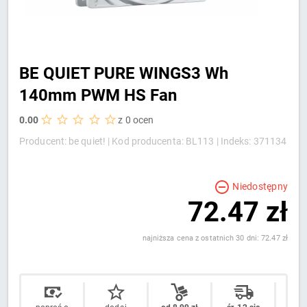
BE QUIET PURE WINGS3 Wh
140mm PWM HS Fan
0.00
z 0 ocen
Producent: be quiet! |
Kod producenta: BL113 |
Indeks: 371134
Niedostępny
72.47 zł
najniższa cena z ostatnich 30 dni: 72.47 zł