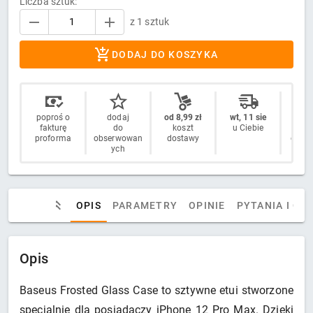
Liczba sztuk:
z 1 sztuk
DODAJ DO KOSZYKA
poproś o
dodaj
od 8,99 zł
wt, 11 sie
14 
fakturę
do
koszt
u Ciebie
n
proforma
obserwowan
dostawy
odstą
ych
OPIS
PARAMETRY
OPINIE
PYTANIA I OD
Opis
Baseus Frosted Glass Case to sztywne etui stworzone
specjalnie dla posiadaczy iPhone 12 Pro Max. Dzięki