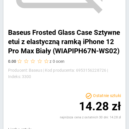
Baseus Frosted Glass Case Sztywne
etui z elastyczną ramką iPhone 12
Pro Max Biały (WIAPIPH67N-WS02)
0.00
z 0 ocen
Producent: Baseus |
Kod producenta: 6953156228726 |
Indeks: 3300
Ostatnie sztuki
14.28 zł
najniższa cena z ostatnich 30 dni: 14.28 zł