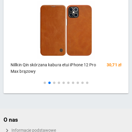
zł
Nillkin Qin skórzana kabura etui iPhone 12 Pro
30,71 zł
N
Max brązowy
M
O nas
Informacje podstawowe