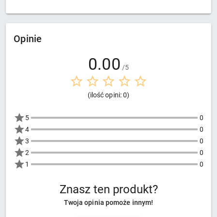
Opinie
0.00
/5
(ilość opini: 0)
5
0
4
0
3
0
2
0
1
0
Znasz ten produkt?
Twoja opinia pomoże innym!