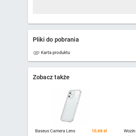
Pliki do pobrania
Karta produktu
Zobacz także
era Lens
10,48 zł
Wozinsky Marble żelowe etui
9,05 z