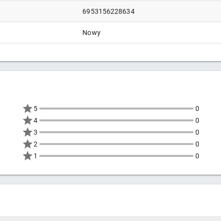
6953156228634
Nowy
5
0
4
0
3
0
2
0
1
0