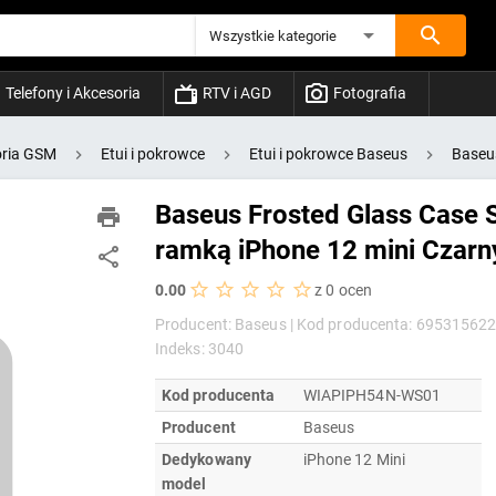
Wszystkie kategorie
Telefony i Akcesoria
RTV i AGD
Fotografia
ria GSM
Etui i pokrowce
Etui i pokrowce Baseus
Baseus
Baseus Frosted Glass Case S
ramką iPhone 12 mini Czar
0.00
z 0 ocen
Producent: Baseus |
Kod producenta: 695315622
Indeks: 3040
Kod producenta
WIAPIPH54N-WS01
Producent
Baseus
Dedykowany
iPhone 12 Mini
model