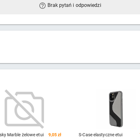
Brak pytań i odpowiedzi
ł
S-Case elastyczne etui
7,72 zł
Milky Case sili