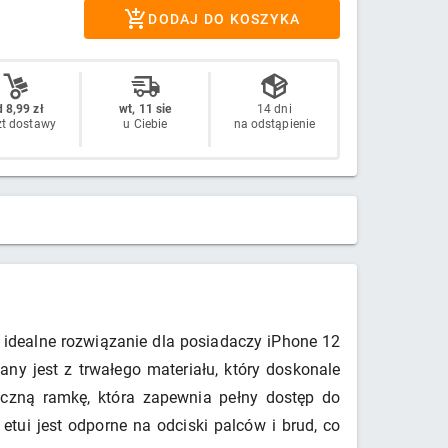
DODAJ DO KOSZYKA
 8,99 zł
wt, 11 sie
14 dni
zt dostawy
u Ciebie
na odstąpienie
idealne rozwiązanie dla posiadaczy iPhone 12
ny jest z trwałego materiału, który doskonale
yczną ramkę, która zapewnia pełny dostęp do
tui jest odporne na odciski palców i brud, co