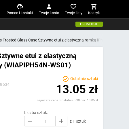
Pomoc i kontakt
Twoje konto
Twoje listy
Koszyk
PROMOCJE
 Frosted Glass Case Sztywne etui z elastyczną ramką iPhone 12 mini
ztywne etui z elastyczną
ny (WIAPIPH54N-WS01)
Ostatnie sztuki
8634 |
13.05 zł
najniższa cena z ostatnich 30 dni: 13.05 zł
Liczba sztuk:
z 1 sztuk