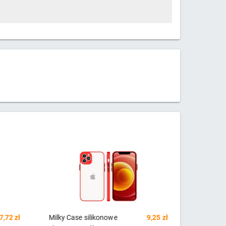
konowe
9,25 zł
Kingxbar Lucky Series etui
35,39 zł