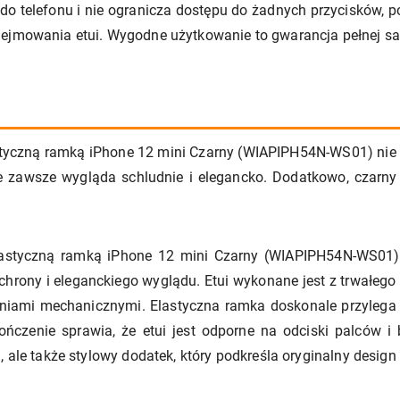
a do telefonu i nie ogranicza dostępu do żadnych przycisków,
dejmowania etui. Wygodne użytkowanie to gwarancja pełnej sat
tyczną ramką iPhone 12 mini Czarny (WIAPIPH54N-WS01) nie ty
e zawsze wygląda schludnie i elegancko. Dodatkowo, czarny 
lastyczną ramką iPhone 12 mini Czarny (WIAPIPH54N-WS01)
ony i eleganckiego wyglądu. Etui wykonane jest z trwałego ma
niami mechanicznymi. Elastyczna ramka doskonale przylega 
ńczenie sprawia, że etui jest odporne na odciski palców i
, ale także stylowy dodatek, który podkreśla oryginalny design