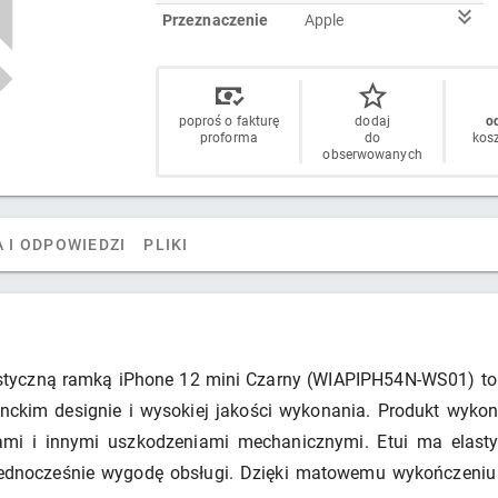
Przeznaczenie
Apple
poproś o fakturę
dodaj
od
proforma
do
kos
obserwowanych
 I ODPOWIEDZI
PLIKI
astyczną ramką iPhone 12 mini Czarny (WIAPIPH54N-WS01) to 
anckim designie i wysokiej jakości wykonania. Produkt wykona
sami i innymi uszkodzeniami mechanicznymi. Etui ma elast
ednocześnie wygodę obsługi. Dzięki matowemu wykończeniu e