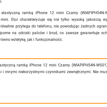
o.
 elastyczną ramką iPhone 12 mini Czarny (WIAPIPH54N-WS
ni. Etui charakteryzuje się nie tylko wysoką jakością w
i idealnie przylega do telefonu, nie powodując żadnych ogra
dporne na odciski palców i brud, co zawsze gwarantuje sc
równo estetykę, jak i funkcjonalność.
lastyczną ramką iPhone 12 mini Czarny (WIAPIPH54N-WS01)
i innymi niekorzystnymi czynnikami zewnętrznymi. Nie musis