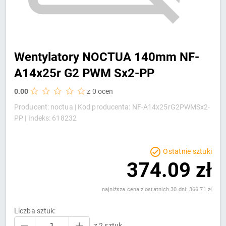
Wentylatory NOCTUA 140mm NF-
A14x25r G2 PWM Sx2-PP
0.00
z 0 ocen
Producent: noctua |
Kod producenta: NF-A14x25rG2PWMSx2-
PP |
Indeks: 618232
Ostatnie sztuki
374.09 zł
najniższa cena z ostatnich 30 dni: 366.71 zł
Liczba sztuk:
z 2 sztuk