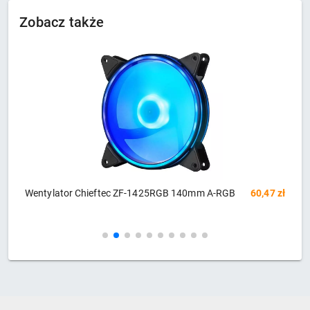
Zobacz także
Wentylator Chieftec ZF-1425RGB 140mm A-RGB
60,47 zł
Wen
na