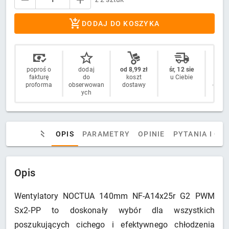
DODAJ DO KOSZYKA
poproś o
dodaj
od 8,99 zł
śr, 12 sie
14 
fakturę
do
koszt
u Ciebie
n
proforma
obserwowan
dostawy
odstą
ych
OPIS
PARAMETRY
OPINIE
PYTANIA I OD
Opis
Wentylatory NOCTUA 140mm NF-A14x25r G2 PWM
Sx2-PP to doskonały wybór dla wszystkich
poszukujących cichego i efektywnego chłodzenia