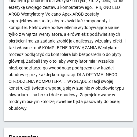
idealnym produktem dla wszystkich tych, którzy cenią sobie
estetykę swojego zestawu komputerowego. PIĘKNO LED
ARGB Wentylatory Volcano Apex ARGB zostały
zaprojektowane po to, aby rozświetlać komponenty i
komputer. Efektowne podświetlenie wydobywające się nie
tylko z wnętrza wentylatora, ale również z podświetlanych
pierścieni ma za zadanie zrobić jak najlepszy wizualny efekt. I
taki właśnie robi! KOMPLETNE ROZWIĄZANIA Wentylator
możesz podłączyć do kontrolera lub bezpośrednio do płyty
głównej. Zadbaliśmy o to, aby wentylator miał wszelkie
niezbędne złącza go wygodnego podłączenia w każdej
obudowie, przy każdej konfiguracji. DLA OPTYMALNEGO
CHŁODZENIA KOMPUTERA I… WYGLĄDU Z racji swojej
konstrukcji, świetnie wpasują się wizualnie w obudowie typu
akwarium – na boku i dole obudowy. Zaprojektowane w
modnym białym kolorze, świetnie będą pasowały do białej
obudowy.