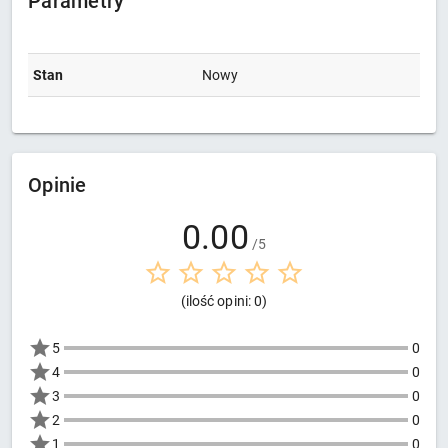
Parametry
Stan
Nowy
Opinie
0.00
/5
(ilość opini: 0)
5
0
4
0
3
0
2
0
1
0