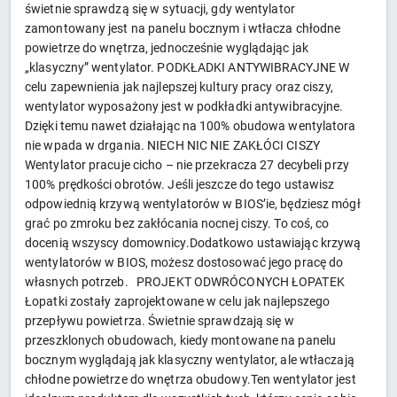
świetnie sprawdzą się w sytuacji, gdy wentylator
zamontowany jest na panelu bocznym i wtłacza chłodne
powietrze do wnętrza, jednocześnie wyglądając jak
„klasyczny” wentylator. PODKŁADKI ANTYWIBRACYJNE W
celu zapewnienia jak najlepszej kultury pracy oraz ciszy,
wentylator wyposażony jest w podkładki antywibracyjne.
Dzięki temu nawet działając na 100% obudowa wentylatora
nie wpada w drgania. NIECH NIC NIE ZAKŁÓCI CISZY
Wentylator pracuje cicho – nie przekracza 27 decybeli przy
100% prędkości obrotów. Jeśli jeszcze do tego ustawisz
odpowiednią krzywą wentylatorów w BIOS’ie, będziesz mógł
grać po zmroku bez zakłócania nocnej ciszy. To coś, co
docenią wszyscy domownicy.Dodatkowo ustawiając krzywą
wentylatorów w BIOS, możesz dostosować jego pracę do
własnych potrzeb. PROJEKT ODWRÓCONYCH ŁOPATEK
Łopatki zostały zaprojektowane w celu jak najlepszego
przepływu powietrza. Świetnie sprawdzają się w
przeszklonych obudowach, kiedy montowane na panelu
bocznym wyglądają jak klasyczny wentylator, ale wtłaczają
chłodne powietrze do wnętrza obudowy.Ten wentylator jest