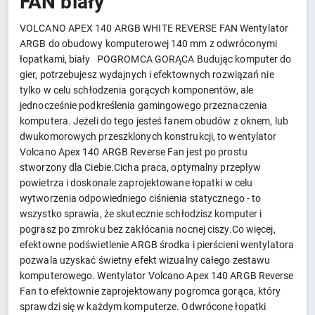
FAN biały
VOLCANO APEX 140 ARGB WHITE REVERSE FAN Wentylator
ARGB do obudowy komputerowej 140 mm z odwróconymi
łopatkami, biały POGROMCA GORĄCA Budując komputer do
gier, potrzebujesz wydajnych i efektownych rozwiązań nie
tylko w celu schłodzenia gorących komponentów, ale
jednocześnie podkreślenia gamingowego przeznaczenia
komputera. Jeżeli do tego jesteś fanem obudów z oknem, lub
dwukomorowych przeszklonych konstrukcji, to wentylator
Volcano Apex 140 ARGB Reverse Fan jest po prostu
stworzony dla Ciebie.Cicha praca, optymalny przepływ
powietrza i doskonale zaprojektowane łopatki w celu
wytworzenia odpowiedniego ciśnienia statycznego - to
wszystko sprawia, że skutecznie schłodzisz komputer i
pograsz po zmroku bez zakłócania nocnej ciszy.Co więcej,
efektowne podświetlenie ARGB środka i pierścieni wentylatora
pozwala uzyskać świetny efekt wizualny całego zestawu
komputerowego. Wentylator Volcano Apex 140 ARGB Reverse
Fan to efektownie zaprojektowany pogromca gorąca, który
sprawdzi się w każdym komputerze. Odwrócone łopatki