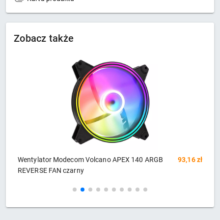
Zobacz także
zł
Wentylator Modecom Volcano APEX 140 ARGB
93,16 zł
W
REVERSE FAN czarny
F