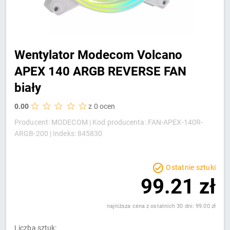
Wentylator Modecom Volcano
APEX 140 ARGB REVERSE FAN
biały
0.00
z 0 ocen
Producent: MODECOM |
Kod producenta: FAN-APEX-140R-
ARGB-200 |
Indeks: 845830
Ostatnie sztuki
99.21 zł
najniższa cena z ostatnich 30 dni: 99.00 zł
Liczba sztuk: