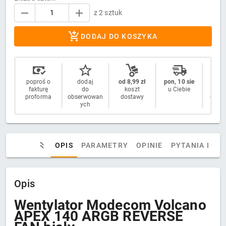
z 2 sztuk
DODAJ DO KOSZYKA
poproś o
dodaj
od 8,99 zł
pon, 10 sie
14 
fakturę
do
koszt
u Ciebie
n
proforma
obserwowan
dostawy
odstą
ych
OPIS
PARAMETRY
OPINIE
PYTANIA I OD
Opis
Wentylator Modecom Volcano
APEX 140 ARGB REVERSE