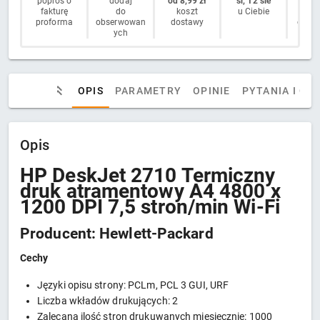
poproś o
dodaj
od 8,99 zł
śr, 12 sie
14 
fakturę
do
koszt
u Ciebie
n
proforma
obserwowan
dostawy
odstą
ych
OPIS
PARAMETRY
OPINIE
PYTANIA I OD
Opis
HP DeskJet 2710 Termiczny
druk atramentowy A4 4800 x
1200 DPI 7,5 stron/min Wi-Fi
Producent: Hewlett-Packard
Cechy
Języki opisu strony: PCLm, PCL 3 GUI, URF
Liczba wkładów drukujących: 2
Zalecana ilość stron drukuwanych miesięcznie: 1000