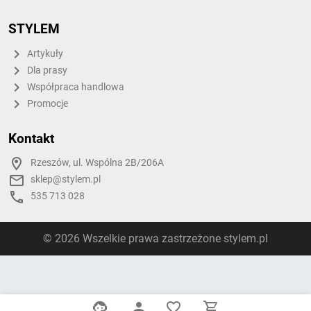
STYLEM
Artykuły
Dla prasy
Współpraca handlowa
Promocje
Kontakt
Rzeszów, ul. Wspólna 2B/206A
sklep@stylem.pl
535 713 028
© 2026 Wszelkie prawa zastrzeżone stylem.pl