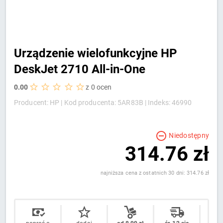
Urządzenie wielofunkcyjne HP
DeskJet 2710 All-in-One
0.00
z 0 ocen
Producent: HP |
Kod producenta: 5AR83B |
Indeks: 46990
Niedostępny
314.76 zł
najniższa cena z ostatnich 30 dni: 314.76 zł