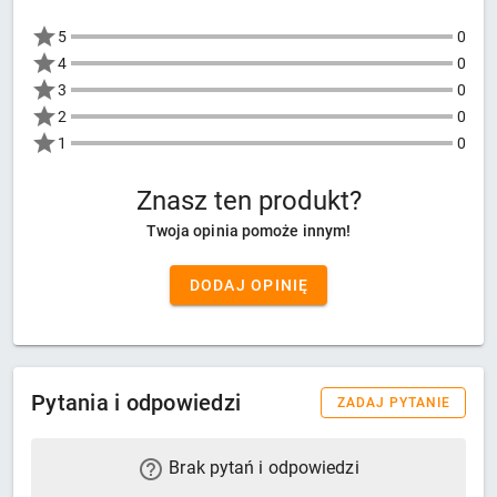
5
0
4
0
3
0
2
0
1
0
Znasz ten produkt?
Twoja opinia pomoże innym!
DODAJ OPINIĘ
Pytania i odpowiedzi
ZADAJ PYTANIE
Brak pytań i odpowiedzi