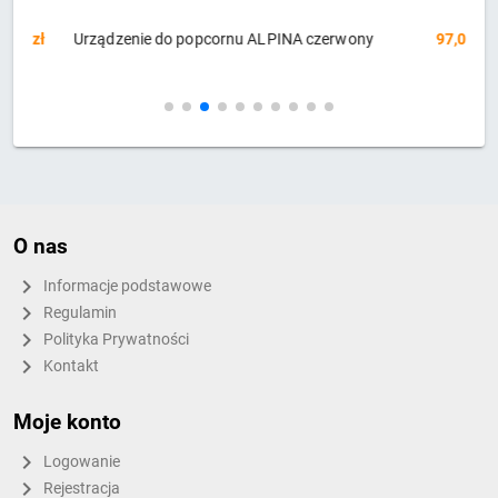
zł
Urządzenie do popcornu ALPINA czerwony
97,02 zł
T
B
O nas
Informacje podstawowe
Regulamin
Polityka Prywatności
Kontakt
Moje konto
Logowanie
Rejestracja