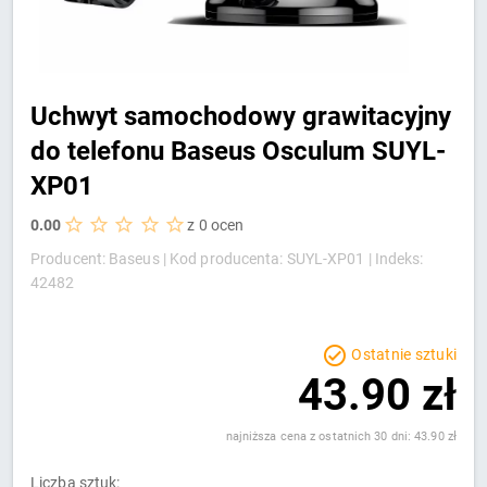
Uchwyt samochodowy grawitacyjny
do telefonu Baseus Osculum SUYL-
XP01
0.00
z 0 ocen
Producent: Baseus |
Kod producenta: SUYL-XP01 |
Indeks:
42482
Ostatnie sztuki
43.90 zł
najniższa cena z ostatnich 30 dni: 43.90 zł
Liczba sztuk: