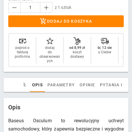
z 1 sztuk
DODAJ DO KOSZYKA
poproś o
dodaj
od 8,99 zł
śr, 12 sie
14 
fakturę
do
koszt
u Ciebie
n
proforma
obserwowan
dostawy
odstą
ych
OPIS
PARAMETRY
OPINIE
PYTANIA I OD
Opis
Baseus Osculum to rewolucyjny uchwyt
samochodowy, który zapewnia bezpieczne i wygodne