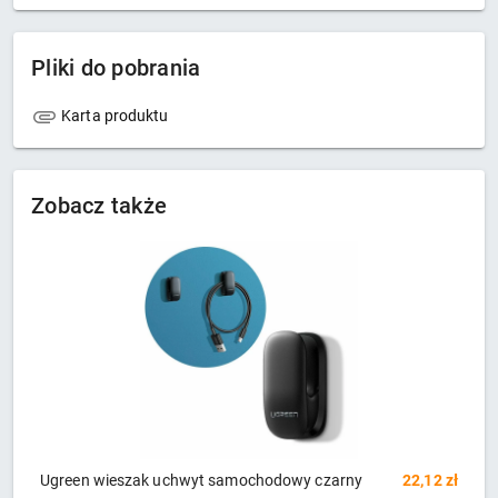
Pliki do pobrania
Karta produktu
Zobacz także
green wieszak uchwyt samochodowy czarny
22,12 zł
Uchwyt 