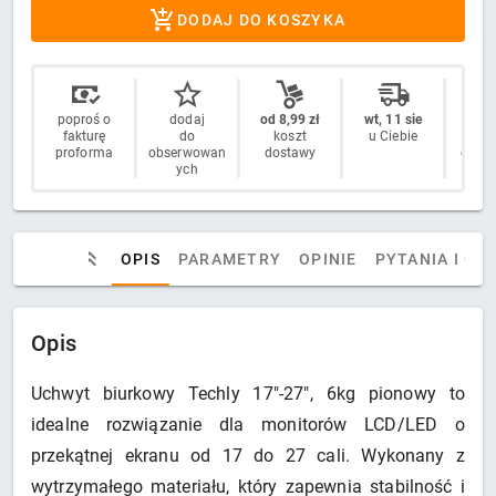
DODAJ DO KOSZYKA
poproś o
dodaj
od 8,99 zł
wt, 11 sie
14 
fakturę
do
koszt
u Ciebie
n
proforma
obserwowan
dostawy
odstą
ych
OPIS
PARAMETRY
OPINIE
PYTANIA I OD
Opis
Uchwyt biurkowy Techly 17"-27", 6kg pionowy to
idealne rozwiązanie dla monitorów LCD/LED o
przekątnej ekranu od 17 do 27 cali. Wykonany z
wytrzymałego materiału, który zapewnia stabilność i