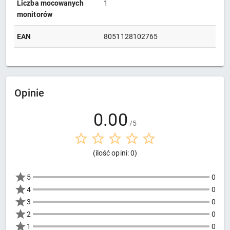
Liczba mocowanych
1
monitorów
EAN
8051128102765
Opinie
0.00
/5
(ilość opini: 0)
5
0
4
0
3
0
2
0
1
0