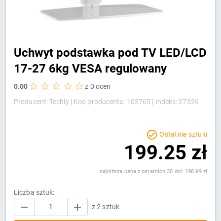
Uchwyt podstawka pod TV LED/LCD
17-27 6kg VESA regulowany
0.00
z 0 ocen
Producent: Techly |
Kod producenta: 102765 |
Indeks: 27326
Ostatnie sztuki
199.25 zł
najniższa cena z ostatnich 30 dni: 198.99 zł
Liczba sztuk:
z 2 sztuk