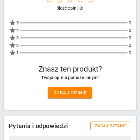
(ilość opini: 0)
5
0
4
0
3
0
2
0
1
0
Znasz ten produkt?
Twoja opinia pomoże innym!
DODAJ OPINIĘ
Pytania i odpowiedzi
ZADAJ PYTANIE