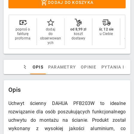
DODAJ DO KOSZYKA
poproś o
dodaj
od 8,99 zł
śr, 12 sie
14 
fakturę
do
koszt
u Ciebie
n
proforma
obserwowan
dostawy
odstą
ych
OPIS
PARAMETRY
OPINIE
PYTANIA I OD
Opis
Uchwyt ścienny DAHUA PFB203W to idealne
rozwiązanie dla osób poszukujących funkcjonalnego
uchwytu do montażu na ścianie. Produkt został
wykonany z wysokiej jakości aluminium, co