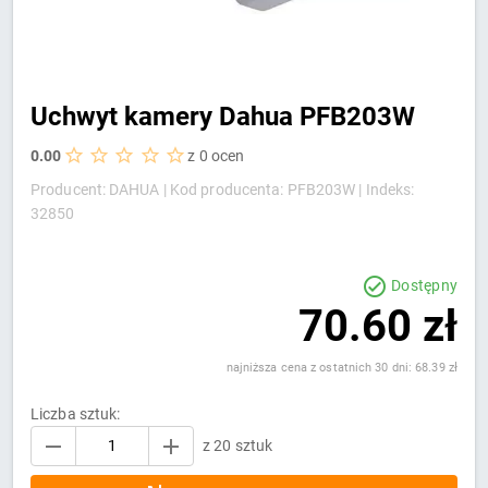
Uchwyt kamery Dahua PFB203W
0.00
z 0 ocen
Producent: DAHUA |
Kod producenta: PFB203W |
Indeks:
32850
Dostępny
70.60 zł
najniższa cena z ostatnich 30 dni: 68.39 zł
Liczba sztuk:
z 20 sztuk