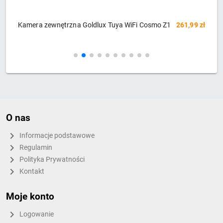
zł
Kamera wewnętrzna Goldlux Tuya WiFi Cosmo
194,35 zł
K
W1
O nas
Informacje podstawowe
Regulamin
Polityka Prywatności
Kontakt
Moje konto
Logowanie