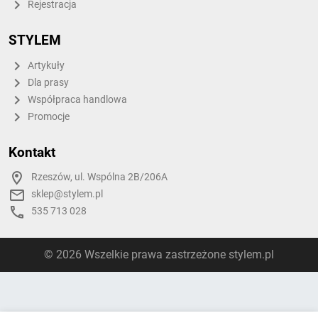
Rejestracja
STYLEM
Artykuły
Dla prasy
Współpraca handlowa
Promocje
Kontakt
Rzeszów, ul. Wspólna 2B/206A
sklep@stylem.pl
535 713 028
© 2026 Wszelkie prawa zastrzeżone stylem.pl