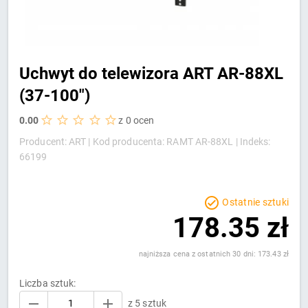
Uchwyt do telewizora ART AR-88XL
(37-100")
0.00
z 0 ocen
Producent: ART |
Kod producenta: RAMT AR-88XL |
Indeks:
66199
Ostatnie sztuki
178.35 zł
najniższa cena z ostatnich 30 dni: 173.43 zł
Liczba sztuk:
z 5 sztuk