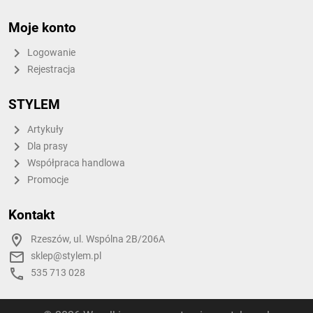
Moje konto
Logowanie
Rejestracja
STYLEM
Artykuły
Dla prasy
Współpraca handlowa
Promocje
Kontakt
Rzeszów, ul. Wspólna 2B/206A
sklep@stylem.pl
535 713 028