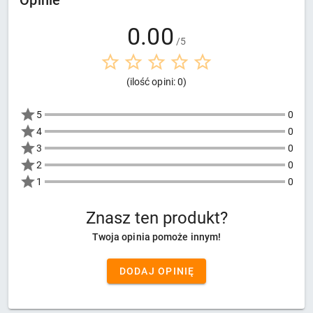
Opinie
0.00
/5
(ilość opini: 0)
5
0
4
0
3
0
2
0
1
0
Znasz ten produkt?
Twoja opinia pomoże innym!
DODAJ OPINIĘ