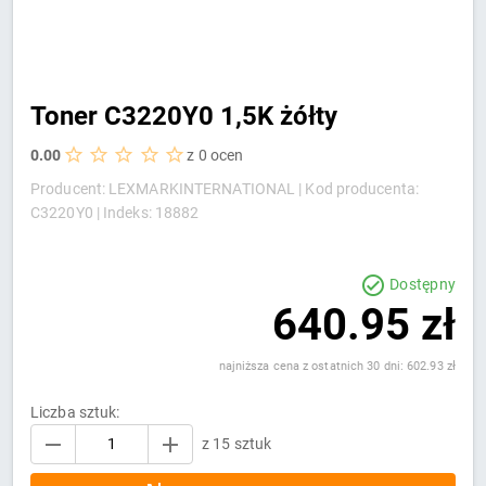
Toner C3220Y0 1,5K żółty
0.00
z 0 ocen
Producent: LEXMARKINTERNATIONAL |
Kod producenta:
C3220Y0 |
Indeks: 18882
Dostępny
640.95 zł
najniższa cena z ostatnich 30 dni: 602.93 zł
Liczba sztuk:
z 15 sztuk