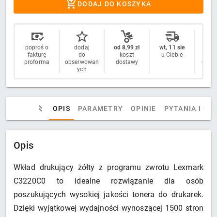
DODAJ DO KOSZYKA
poproś o
dodaj
od 8,99 zł
wt, 11 sie
14 
fakturę
do
koszt
u Ciebie
n
proforma
obserwowan
dostawy
odstą
ych
OPIS
PARAMETRY
OPINIE
PYTANIA I OD
Opis
Wkład drukujący żółty z programu zwrotu Lexmark
C3220C0 to idealne rozwiązanie dla osób
poszukujących wysokiej jakości tonera do drukarek.
Dzięki wyjątkowej wydajności wynoszącej 1500 stron