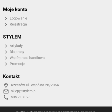
Moje konto
Logowanie
Rejestracja
STYLEM
Artykuły
Dla prasy
Współpraca handlowa
Promocje
Kontakt
Rzeszów, ul. Wspólna 2B/206A
sklep@stylem.pl
535 713 028