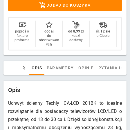
DODAJ DO KOSZYKA
poproś o
dodaj
od 8,99 zł
śr, 12 sie
14 
fakturę
do
koszt
u Ciebie
n
proforma
obserwowan
dostawy
odstą
ych
OPIS
PARAMETRY
OPINIE
PYTANIA I OD
Opis
Uchwyt ścienny Techly ICA-LCD 201BK to idealne
rozwiązanie dla posiadaczy telewizorów LCD/LED o
przekątnej od 13 do 30 cali. Dzięki solidnej konstrukcji
i maksymalnemu obciążeniu wynoszącemu 23 kg,