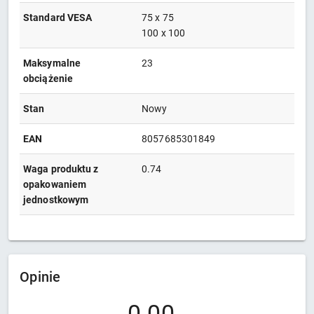
Standard VESA
75 x 75
100 x 100
Maksymalne
23
obciążenie
Stan
Nowy
EAN
8057685301849
Waga produktu z
0.74
opakowaniem
jednostkowym
Opinie
0.00