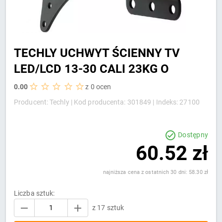
TECHLY UCHWYT ŚCIENNY TV
LED/LCD 13-30 CALI 23KG O
0.00
z 0 ocen
Producent: Techly |
Kod producenta: 301849 |
Indeks: 27100
Dostępny
60.52 zł
najniższa cena z ostatnich 30 dni: 58.30 zł
Liczba sztuk:
z 17 sztuk