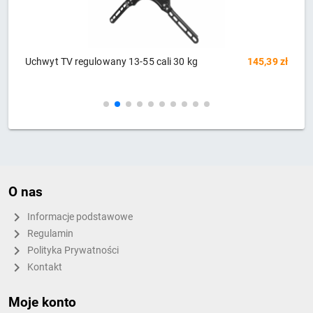
zł
GEMBIRD uchwyt ścienny do telewizora
56,35 zł
G
O nas
Informacje podstawowe
Regulamin
Polityka Prywatności
Kontakt
Moje konto