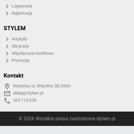
Logowanie
Rejestracja
STYLEM
Artykuły
Dla prasy
Współpraca handlowa
Promocje
Kontakt
Rzeszów, ul. Wspólna 2B/206A
sklep@stylem.pl
535 713 028
© 2026 Wszelkie prawa zastrzeżone stylem.pl