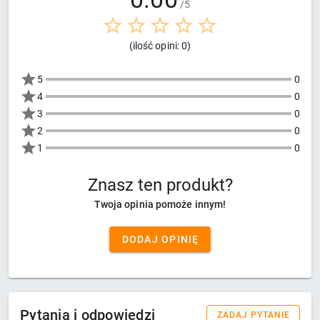
/5
(ilość opini: 0)
5
0
4
0
3
0
2
0
1
0
Znasz ten produkt?
Twoja opinia pomoże innym!
DODAJ OPINIĘ
Pytania i odpowiedzi
ZADAJ PYTANIE