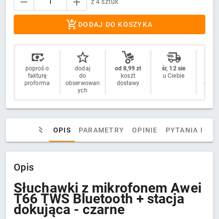
z 4 sztuk
DODAJ DO KOSZYKA
poproś o
dodaj
od 8,99 zł
śr, 12 sie
14 
fakturę
do
koszt
u Ciebie
n
proforma
obserwowan
dostawy
odstą
ych
OPIS
PARAMETRY
OPINIE
PYTANIA I OD
Opis
Słuchawki z mikrofonem Awei
T66 TWS Bluetooth + stacja
dokująca - czarne