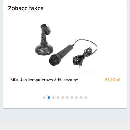
Zobacz także
zł
Mikrofon komputerowy Adder czarny
21,12 zł
S