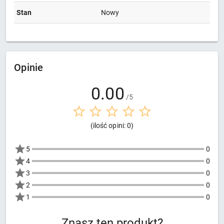
Stan
Nowy
Opinie
0.00
/5
(ilość opini: 0)
5
0
4
0
3
0
2
0
1
0
Znasz ten produkt?