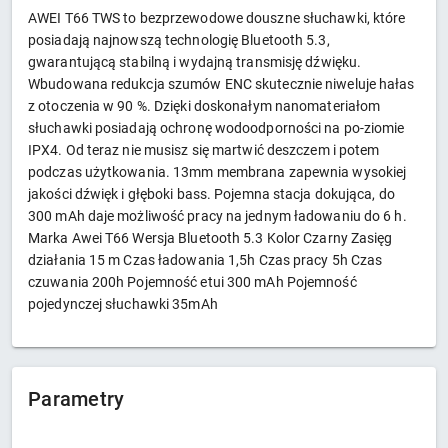
AWEI T66 TWS to bezprzewodowe douszne słuchawki, które
posiadają najnowszą technologię Bluetooth 5.3,
gwarantującą stabilną i wydajną transmisję dźwięku.
Wbudowana redukcja szumów ENC skutecznie niweluje hałas
z otoczenia w 90 %. Dzięki doskonałym nanomateriałom
słuchawki posiadają ochronę wodoodporności na po-ziomie
IPX4. Od teraz nie musisz się martwić deszczem i potem
podczas użytkowania. 13mm membrana zapewnia wysokiej
jakości dźwięk i głęboki bass. Pojemna stacja dokująca, do
300 mAh daje możliwość pracy na jednym ładowaniu do 6 h.
Marka Awei T66 Wersja Bluetooth 5.3 Kolor Czarny Zasięg
działania 15 m Czas ładowania 1,5h Czas pracy 5h Czas
czuwania 200h Pojemność etui 300 mAh Pojemność
pojedynczej słuchawki 35mAh
Parametry