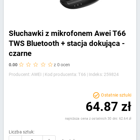
Słuchawki z mikrofonem Awei T66
TWS Bluetooth + stacja dokująca -
czarne
0.00
z 0 ocen
Producent: AWEI |
Kod producenta: T66 |
Indeks: 259824
Ostatnie sztuki
64.87 zł
najniższa cena z ostatnich 30 dni: 62.64 zł
Liczba sztuk: