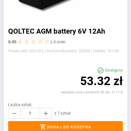
QOLTEC AGM battery 6V 12Ah
0.00
z 0 ocen
Producent: QOLTEC |
Kod producenta: 53048 |
Indeks: 19106
Dostępny
53.32 zł
najniższa cena z ostatnich 30 dni: 51.17 zł
Liczba sztuk:
z 7 sztuk
DODAJ DO KOSZYKA