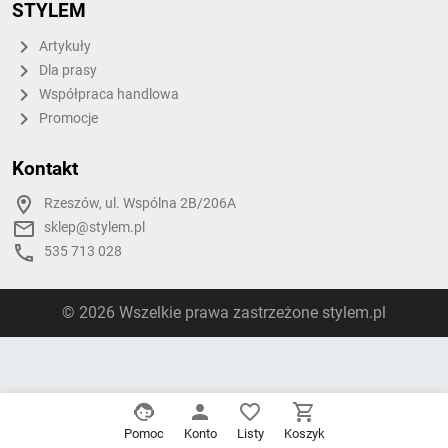
STYLEM
Artykuły
Dla prasy
Współpraca handlowa
Promocje
Kontakt
Rzeszów, ul. Wspólna 2B/206A
sklep@stylem.pl
535 713 028
© 2026 Wszelkie prawa zastrzeżone stylem.pl
Pomoc
Konto
Listy
Koszyk