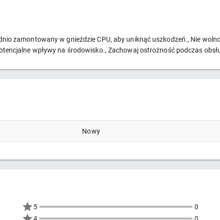
wiednio zamontowany w gnieździe CPU, aby uniknąć uszkodzeń., Nie wol
 potencjalne wpływy na środowisko., Zachowaj ostrożność podczas obsłu
Nowy
5
0
4
0