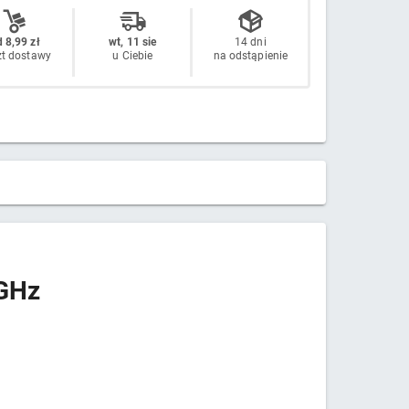
 8,99 zł
wt, 11 sie
14 dni
zt dostawy
u Ciebie
na odstąpienie
 GHz