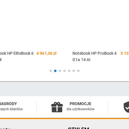
ook HP EliteBook 6
6 961,36 zł
Notebook HP ProBook 4
5 12
4
G1a 14 AI
XGA/Ryzen AI 5
14"WUXGA/Ryzen 5
16GB/SSD512GB/R
220/24GB/SSD512GB/R
11PR Pike Silver
740M/W11 PRO Pike
Silver 3Y
NAGRODY
PROMOCJE
tałych klientów
dla użytkowników