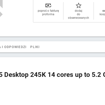
poproś o fakturę
dodaj
od
proforma
do
kos
obserwowanych
 I ODPOWIEDZI
PLIKI
 5 Desktop 245K 14 cores up to 5.2