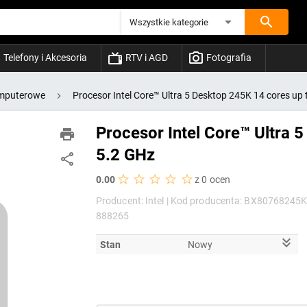
Wszystkie kategorie
Telefony i Akcesoria
RTV i AGD
Fotografia
mputerowe
Procesor Intel Core™ Ultra 5 Desktop 245K 14 cores up 
Procesor Intel Core™ Ultra 
5.2 GHz
0.00
z 0 ocen
Producent: Intel |
Kod producenta: BX80768245K
888265
Stan
Nowy