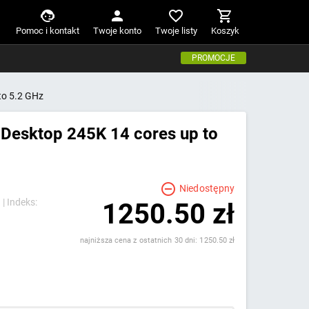
Pomoc i kontakt
Twoje konto
Twoje listy
Koszyk
PROMOCJE
to 5.2 GHz
5 Desktop 245K 14 cores up to
Niedostępny
 |
Indeks:
1250.50 zł
najniższa cena z ostatnich 30 dni: 1250.50 zł