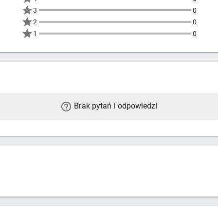
3
0
2
0
1
0
Brak pytań i odpowiedzi