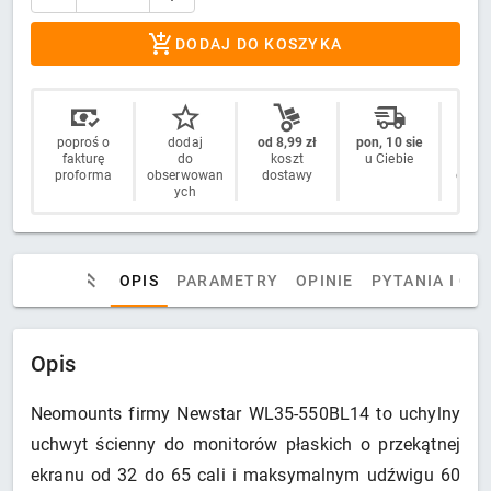
DODAJ DO KOSZYKA
poproś o
dodaj
od 8,99 zł
pon, 10 sie
14 
fakturę
do
koszt
u Ciebie
n
proforma
obserwowan
dostawy
odstą
ych
OPIS
PARAMETRY
OPINIE
PYTANIA I OD
Opis
Neomounts firmy Newstar WL35-550BL14 to uchylny
uchwyt ścienny do monitorów płaskich o przekątnej
ekranu od 32 do 65 cali i maksymalnym udźwigu 60