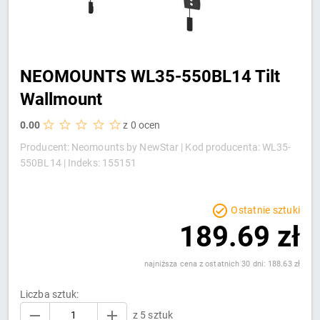
NEOMOUNTS WL35-550BL14 Tilt
Wallmount
0.00
z 0 ocen
Producent: Neomounts by NewStar |
Kod producenta: WL35-
550BL14 |
Indeks: 155151
Ostatnie sztuki
189.69 zł
najniższa cena z ostatnich 30 dni: 188.63 zł
Liczba sztuk:
z 5 sztuk