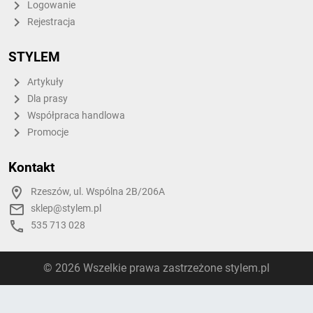
Logowanie
Rejestracja
STYLEM
Artykuły
Dla prasy
Współpraca handlowa
Promocje
Kontakt
Rzeszów, ul. Wspólna 2B/206A
sklep@stylem.pl
535 713 028
© 2026 Wszelkie prawa zastrzeżone stylem.pl