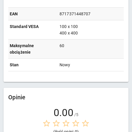
EAN
8717371448707
Standard VESA
100 x 100
400 x 400
Maksymalne
60
obciążenie
Stan
Nowy
Opinie
0.00
/5
(ilość opini: 0)