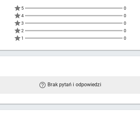
5
0
4
0
3
0
2
0
1
0
Brak pytań i odpowiedzi