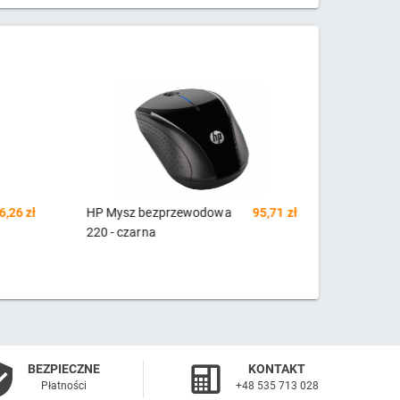
5,71 zł
Podkładka pod mysz gel -
34,18 zł
HP Mysz
czarna
Z3700 - b
BEZPIECZNE
KONTAKT
Płatności
+48 535 713 028