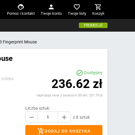
Pomoc i kontakt
Twoje konto
Twoje listy
Koszyk
PROMOCJE
 Fingerprint Mouse
ouse
Dostępny
|
Indeks:
236.62 zł
najniższa cena z ostatnich 30 dni: 231.70 zł
Liczba sztuk:
z 8 sztuk
DODAJ DO KOSZYKA