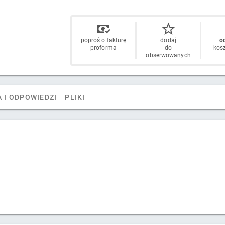
poproś o fakturę
dodaj
od
proforma
do
kos
obserwowanych
 I ODPOWIEDZI
PLIKI