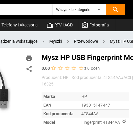
Wszystkie kategorie
Telefony i Akcesoria
RTV i AGD
Fotografia
ządzenia wskazujące
Myszki
Przewodowe
Mysz HP USB
Mysz HP USB Fingerprint M
0.00
z 0 ocen
Producent: HP |
Kod producenta: 4TS44AA#AC3 
16325
Marka
HP
EAN
193015147447
Kod producenta
4TS44AA
Model
Fingerprint 4TS44AA