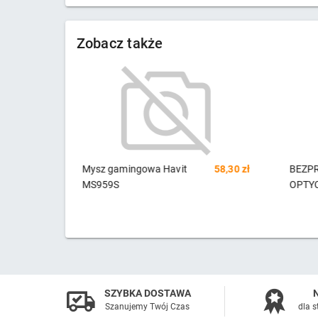
Zobacz także
58,30 zł
BEZPRZEWODOWA MYSZ
39,63 zł
Podkł
OPTYCZNA LM-2A
pod 
SZYBKA DOSTAWA
Szanujemy Twój Czas
dla s