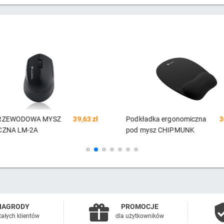
adka ergonomiczna
36,26 zł
HP Mysz bezprzewodowa
9
mysz CHIPMUNK
220 - czarna
NAGRODY
PROMOCJE
tałych klientów
dla użytkowników