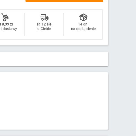
 8,99 zł
śr, 12 sie
14 dni
zt dostawy
u Ciebie
na odstąpienie