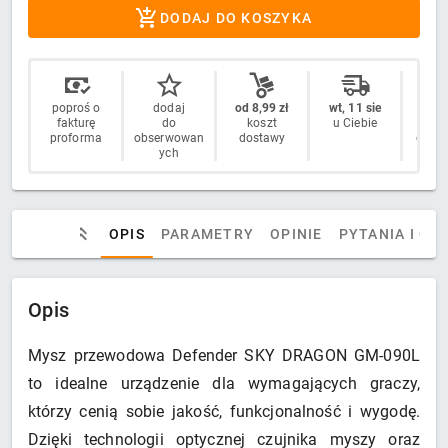
DODAJ DO KOSZYKA
poproś o
dodaj
od 8,99 zł
wt, 11 sie
14 
fakturę
do
koszt
u Ciebie
n
proforma
obserwowan
dostawy
odstą
ych
OPIS
PARAMETRY
OPINIE
PYTANIA I OD
Opis
Mysz przewodowa Defender SKY DRAGON GM-090L
to idealne urządzenie dla wymagających graczy,
którzy cenią sobie jakość, funkcjonalność i wygodę.
Dzięki technologii optycznej czujnika myszy oraz