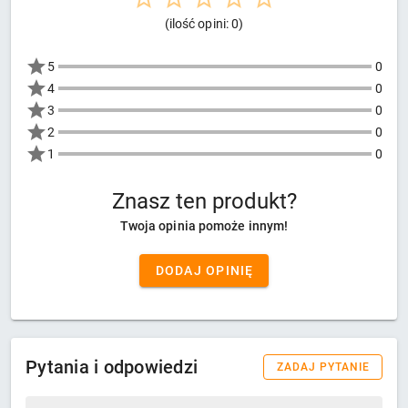
(ilość opini: 0)
5
0
4
0
3
0
2
0
1
0
Znasz ten produkt?
Twoja opinia pomoże innym!
DODAJ OPINIĘ
Pytania i odpowiedzi
ZADAJ PYTANIE