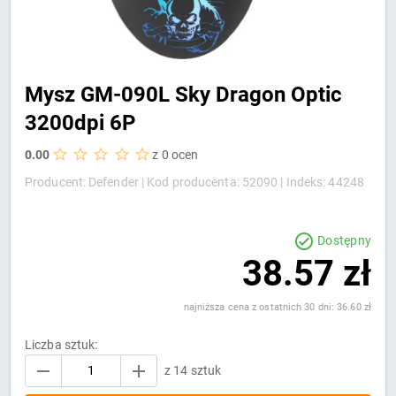
Mysz GM-090L Sky Dragon Optic
3200dpi 6P
0.00
z 0 ocen
Producent: Defender |
Kod producenta: 52090 |
Indeks: 44248
Dostępny
38.57 zł
najniższa cena z ostatnich 30 dni: 36.60 zł
Liczba sztuk:
z 14 sztuk