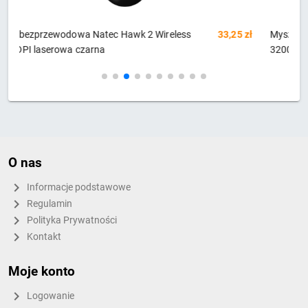
zł
Mysz gamingowa bezprzewodowa Knight GM-885
54,93 zł
R
3200DPI 8P Czarna
p
O nas
Informacje podstawowe
Regulamin
Polityka Prywatności
Kontakt
Moje konto
Logowanie