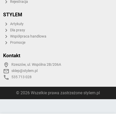
Rejestracja
STYLEM
Artykuły
Dla prasy
Współpraca handlowa
Promocje
Kontakt
Rzeszów, ul. Wspólna 2B/206A
sklep@stylem.pl
535 713 028
© 2026 Wszelkie prawa zastrzeżone stylem.pl