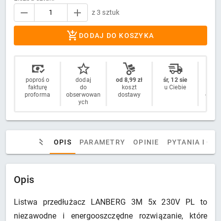
z 3 sztuk
DODAJ DO KOSZYKA
poproś o
dodaj
od 8,99 zł
śr, 12 sie
14 
fakturę
do
koszt
u Ciebie
n
proforma
obserwowan
dostawy
odstą
ych
OPIS
PARAMETRY
OPINIE
PYTANIA I OD
Opis
Listwa przedłużacz LANBERG 3M 5x 230V PL to
niezawodne i energooszczędne rozwiązanie, które