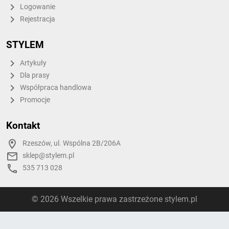
Logowanie
Rejestracja
STYLEM
Artykuły
Dla prasy
Współpraca handlowa
Promocje
Kontakt
Rzeszów, ul. Wspólna 2B/206A
sklep@stylem.pl
535 713 028
© 2026 Wszelkie prawa zastrzeżone stylem.pl