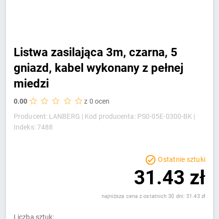
Listwa zasilająca 3m, czarna, 5
gniazd, kabel wykonany z pełnej
miedzi
0.00
z 0 ocen
Producent: LANBERG |
Kod producenta: PS0-05E-0300-BK |
Indeks: 7488
Ostatnie sztuki
31.43 zł
najniższa cena z ostatnich 30 dni: 31.43 zł
Liczba sztuk: