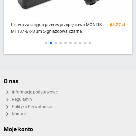
4,27 zł
Listwa zasilająca Lestar LX 610 3m czarna
66,51 zł
O nas
Informacje podstawowe
Regulamin
Polityka Prywatności
Kontakt
Moje konto