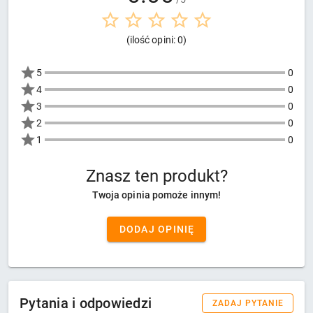
(ilość opini: 0)
5
0
4
0
3
0
2
0
1
0
Znasz ten produkt?
Twoja opinia pomoże innym!
DODAJ OPINIĘ
Pytania i odpowiedzi
ZADAJ PYTANIE