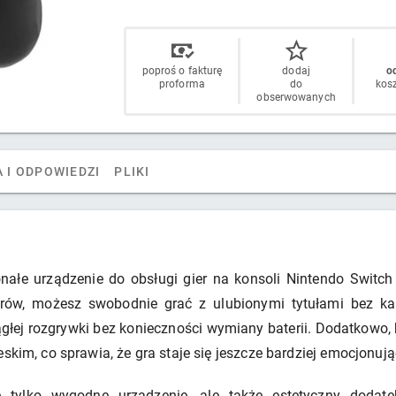
poproś o fakturę
dodaj
od
proforma
do
kos
obserwowanych
 I ODPOWIEDZI
PLIKI
łe urządzenie do obsługi gier na konsoli Nintendo Switch
etrów, możesz swobodnie grać z ulubionymi tytułami bez k
łej rozgrywki bez konieczności wymiany baterii. Dodatkowo, 
skim, co sprawia, że gra staje się jeszcze bardziej emocjonują
tylko wygodne urządzenie, ale także estetyczny dodat