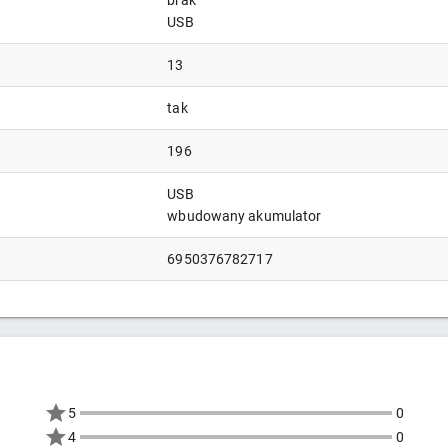
brak
USB
13
tak
196
USB
wbudowany akumulator
6950376782717
5
0
4
0