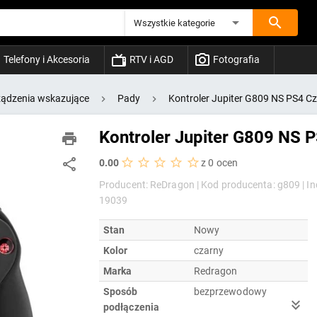
Wszystkie kategorie
Telefony i Akcesoria
RTV i AGD
Fotografia
ządzenia wskazujące
Pady
Kontroler Jupiter G809 NS PS4 C
Kontroler Jupiter G809 NS 
0.00
z 0 ocen
Producent: ReDragon |
Kod producenta: g809 |
In
19039
Stan
Nowy
Kolor
czarny
Marka
Redragon
Sposób
bezprzewodowy
podłączenia