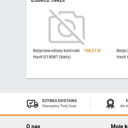
156,27 zł
Bezprzewodowy kontroler
172,45 zł
Karta
Havit G158BT Pro (biały)
(Kontr
M.2NV
SATA
SZYBKA DOSTAWA
Szanujemy Twój Czas
dla s
O nas
Moje k