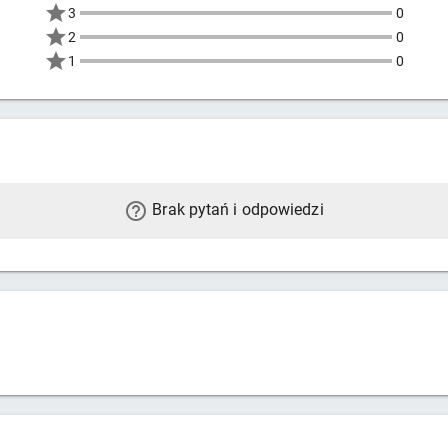
3
0
2
0
1
0
Brak pytań i odpowiedzi