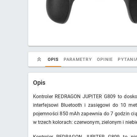
OPIS
PARAMETRY
OPINIE
PYTANIA
Opis
Kontroler REDRAGON JUPITER G809 to doskona
interfejsowi Bluetooth i zasięgowi do 10 m
pojemności 850 mAh zapewnia do 7 godzin ciąg
w trzech kolorach: czerwonym, zielonym i niebie
Kontroler REDRAGON JUPITER G809 to nie 