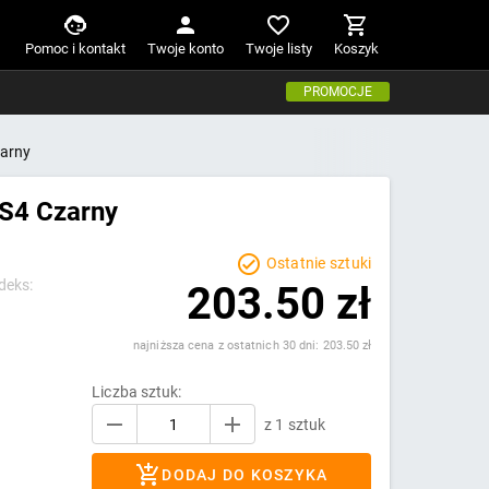
Pomoc i kontakt
Twoje konto
Twoje listy
Koszyk
PROMOCJE
zarny
PS4 Czarny
Ostatnie sztuki
deks:
203.50 zł
najniższa cena z ostatnich 30 dni: 203.50 zł
Liczba sztuk:
z 1 sztuk
DODAJ DO KOSZYKA