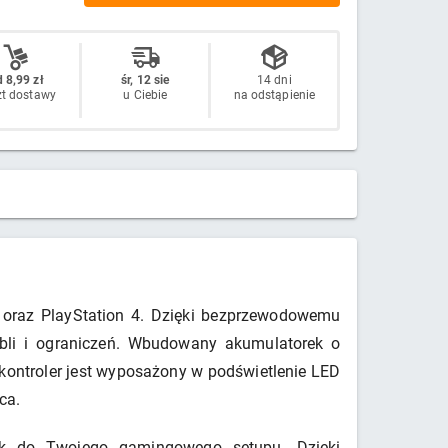
 8,99 zł
śr, 12 sie
14 dni
zt dostawy
u Ciebie
na odstąpienie
 oraz PlayStation 4. Dzięki bezprzewodowemu
abli i ograniczeń. Wbudowany akumulatorek o
kontroler jest wyposażony w podświetlenie LED
ca.
ek do Twojego gamingowego setupu. Dzięki