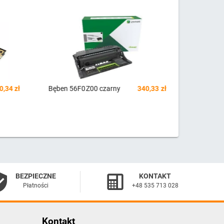
0,33 zł
Mikrofon komputerowy
21,12 zł
Toner C3
Adder czarny
czarny
BEZPIECZNE
KONTAKT
Płatności
+48 535 713 028
Kontakt