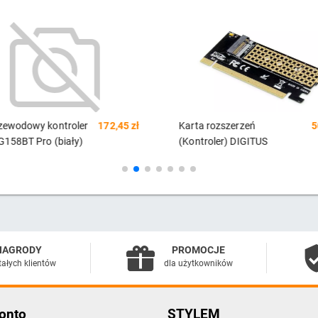
 rozszerzeń
50,34 zł
Bęben 56F0Z00 czarny
34
oler) DIGITUS
Me SSD PCIe 3.0 x16
NAGRODY
PROMOCJE
tałych klientów
dla użytkowników
onto
STYLEM