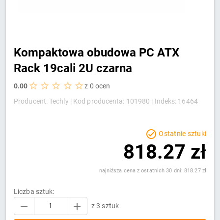
Kompaktowa obudowa PC ATX
Rack 19cali 2U czarna
0.00
z 0 ocen
Producent: Techly |
Kod producenta: 101980 |
Indeks: 16464
Ostatnie sztuki
818.27 zł
najniższa cena z ostatnich 30 dni: 818.27 zł
Liczba sztuk:
z 3 sztuk