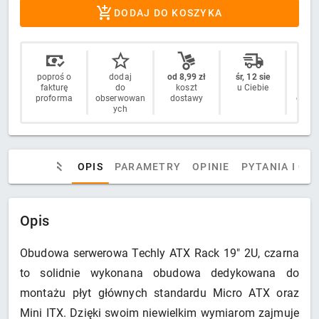
DODAJ DO KOSZYKA
poproś o
dodaj
od 8,99 zł
śr, 12 sie
14 
fakturę
do
koszt
u Ciebie
n
proforma
obserwowan
dostawy
odstą
ych
OPIS
PARAMETRY
OPINIE
PYTANIA I OD
Opis
Obudowa serwerowa Techly ATX Rack 19" 2U, czarna
to solidnie wykonana obudowa dedykowana do
montażu płyt głównych standardu Micro ATX oraz
Mini ITX. Dzięki swoim niewielkim wymiarom zajmuje