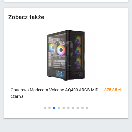
Zobacz także
zł
Obudowa Modecom Volcano AQ500 ARGB MIDI
875,85 zł
O
czarna
c