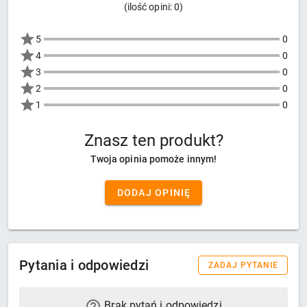
(ilość opini: 0)
5
0
4
0
3
0
2
0
1
0
Znasz ten produkt?
Twoja opinia pomoże innym!
DODAJ OPINIĘ
Pytania i odpowiedzi
ZADAJ PYTANIE
Brak pytań i odpowiedzi