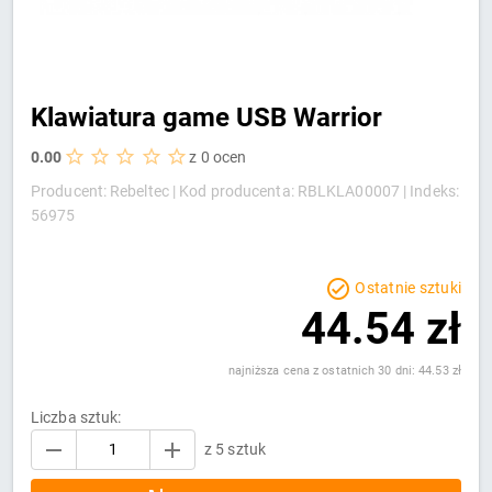
Klawiatura game USB Warrior
0.00
z 0 ocen
Producent: Rebeltec |
Kod producenta: RBLKLA00007 |
Indeks:
56975
Ostatnie sztuki
44.54 zł
najniższa cena z ostatnich 30 dni: 44.53 zł
Liczba sztuk:
z 5 sztuk