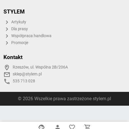
STYLEM
Artykuły
Dla prasy
Współpraca handlowa
Promocje
Kontakt
Rzeszów, ul. Wspólna 2B/206A
sklep@stylem.pl
535 713 028
© 2026 Wszelkie prawa zastrzeżone stylem.pl