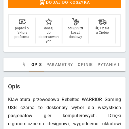
DODAJ DO KOSZYKA
poproś o
dodaj
od 8,99 zł
śr, 12 sie
14 
fakturę
do
koszt
u Ciebie
n
proforma
obserwowan
dostawy
odstą
ych
OPIS
PARAMETRY
OPINIE
PYTANIA I OD
Opis
Klawiatura przewodowa Rebeltec WARRIOR Gaming
USB czarna to doskonały wybór dla wszystkich
pasjonatów gier komputerowych. Dzięki
ergonomicznemu designowi, wygodnemu układowi