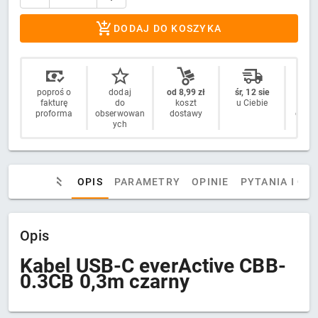
DODAJ DO KOSZYKA
poproś o
dodaj
od 8,99 zł
śr, 12 sie
14 
fakturę
do
koszt
u Ciebie
n
proforma
obserwowan
dostawy
odstą
ych
OPIS
PARAMETRY
OPINIE
PYTANIA I OD
Opis
Kabel USB-C everActive CBB-
0.3CB 0,3m czarny