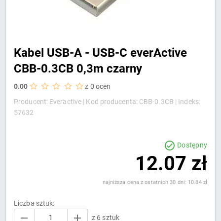
Kabel USB-A - USB-C everActive
CBB-0.3CB 0,3m czarny
0.00
z 0 ocen
Producent: Everactive |
Kod producenta: CBB-0.3CB |
Indeks:
57632
Dostępny
12.07 zł
najniższa cena z ostatnich 30 dni: 10.84 zł
Liczba sztuk:
z 6 sztuk