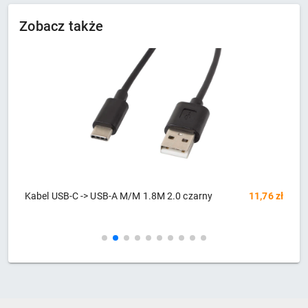
Zobacz także
zł
Kabel USB-C -> USB-A M/M 1.8M 2.0 czarny
11,76 zł
K