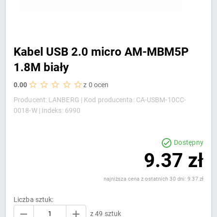
Kabel USB 2.0 micro AM-MBM5P
1.8M biały
0.00
z 0 ocen
Producent: LANBERG |
Kod producenta: CA-USBM-10CC-
0018-W |
Indeks: 6990
Dostępny
9.37 zł
najniższa cena z ostatnich 30 dni: 9.37 zł
Liczba sztuk:
z 49 sztuk