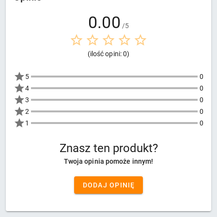
0.00
/5
(ilość opini: 0)
5
0
4
0
3
0
2
0
1
0
Znasz ten produkt?
Twoja opinia pomoże innym!
DODAJ OPINIĘ