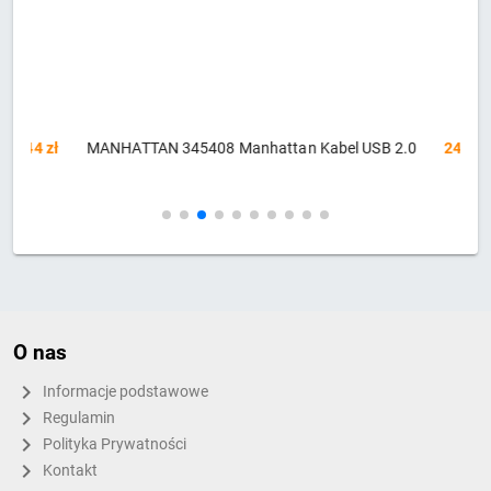
zł
MANHATTAN 345408 Manhattan Kabel USB 2.0
24,53 zł
U
O nas
Informacje podstawowe
Regulamin
Polityka Prywatności
Kontakt