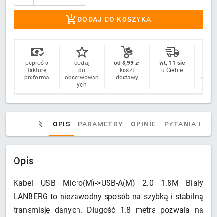
DODAJ DO KOSZYKA
poproś o
dodaj
od 8,99 zł
wt, 11 sie
14 
fakturę
do
koszt
u Ciebie
n
proforma
obserwowan
dostawy
odstą
ych
OPIS
PARAMETRY
OPINIE
PYTANIA I OD
Opis
Kabel USB Micro(M)->USB-A(M) 2.0 1.8M Biały
LANBERG to niezawodny sposób na szybką i stabilną
transmisję danych. Długość 1.8 metra pozwala na