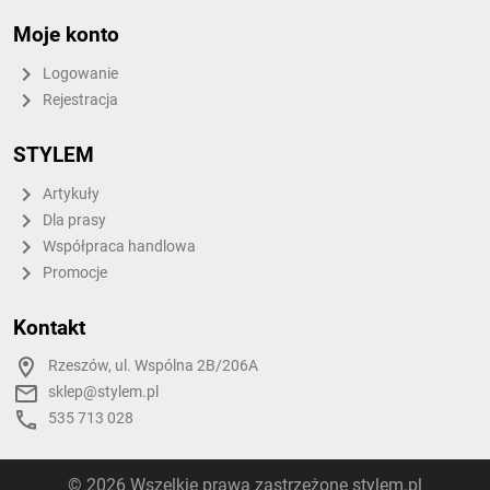
Moje konto
Logowanie
Rejestracja
STYLEM
Artykuły
Dla prasy
Współpraca handlowa
Promocje
Kontakt
Rzeszów, ul. Wspólna 2B/206A
sklep@stylem.pl
535 713 028
© 2026 Wszelkie prawa zastrzeżone stylem.pl