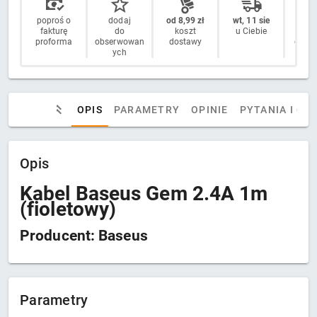
poproś o
dodaj
od 8,99 zł
wt, 11 sie
14 
fakturę
do
koszt
u Ciebie
n
proforma
obserwowan
dostawy
odstą
ych
OPIS
PARAMETRY
OPINIE
PYTANIA I OD
Opis
Kabel Baseus Gem 2.4A 1m
(fioletowy)
Producent: Baseus
Parametry