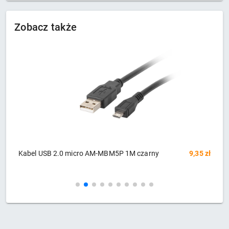
Zobacz także
zł
Kabel USB 2.0 micro AM-MBM5P 1M czarny
9,35 zł
K