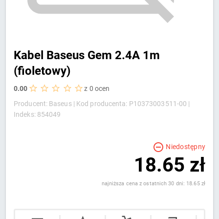
Kabel Baseus Gem 2.4A 1m
(fioletowy)
0.00
z 0 ocen
Producent: Baseus |
Kod producenta: P10373003511-00 |
Indeks: 854049
Niedostępny
18.65 zł
najniższa cena z ostatnich 30 dni: 18.65 zł