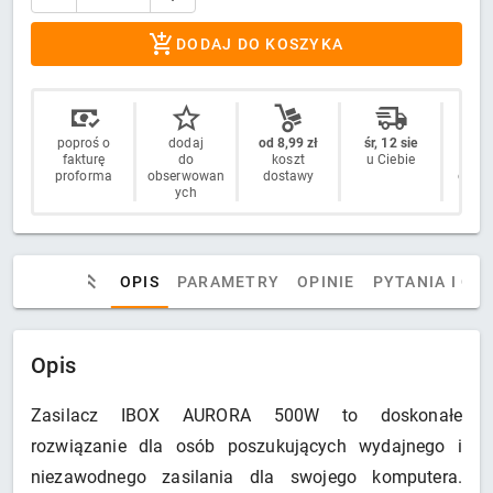
DODAJ DO KOSZYKA
poproś o
dodaj
od 8,99 zł
śr, 12 sie
14 
fakturę
do
koszt
u Ciebie
n
proforma
obserwowan
dostawy
odstą
ych
OPIS
PARAMETRY
OPINIE
PYTANIA I OD
Opis
Zasilacz IBOX AURORA 500W to doskonałe
rozwiązanie dla osób poszukujących wydajnego i
niezawodnego zasilania dla swojego komputera.