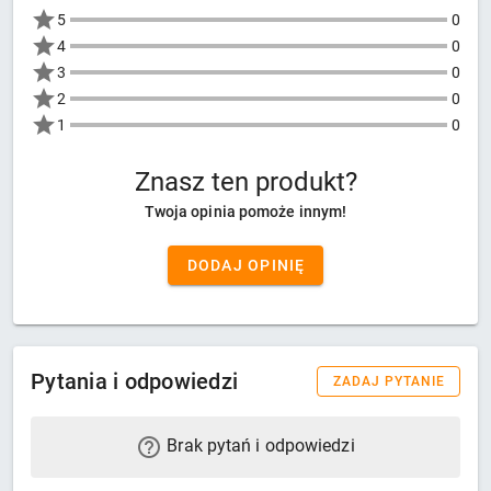
5
0
4
0
3
0
2
0
1
0
Znasz ten produkt?
Twoja opinia pomoże innym!
DODAJ OPINIĘ
Pytania i odpowiedzi
ZADAJ PYTANIE
Brak pytań i odpowiedzi