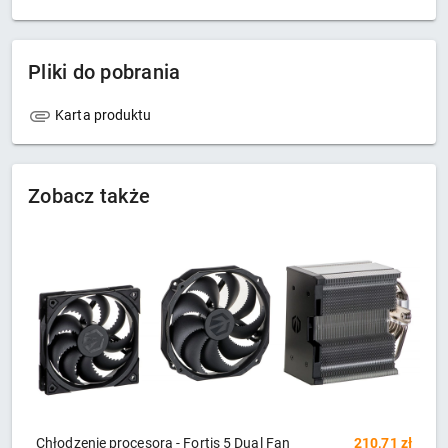
Pliki do pobrania
Karta produktu
Zobacz także
zł
Wentylator ASUS PRIME MR120 FAN ARGB WHITE
75,26 zł
A