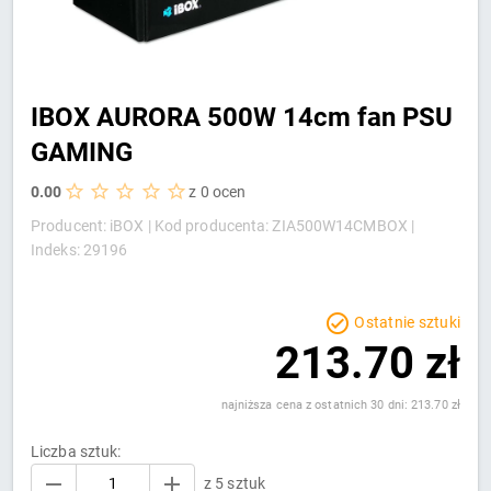
IBOX AURORA 500W 14cm fan PSU
GAMING
0.00
z 0 ocen
Producent: iBOX |
Kod producenta: ZIA500W14CMBOX |
Indeks: 29196
Ostatnie sztuki
213.70 zł
najniższa cena z ostatnich 30 dni: 213.70 zł
Liczba sztuk:
z 5 sztuk