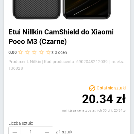
Etui Nillkin CamShield do Xiaomi
Poco M3 (Czarne)
0.00
z 0 ocen
Producent: Nillkin |
Kod producenta: 6902048212039 |
Indeks:
136828
Ostatnie sztuki
20.34 zł
najniższa cena z ostatnich 30 dni: 20.34 zł
Liczba sztuk:
z 1 sztuk