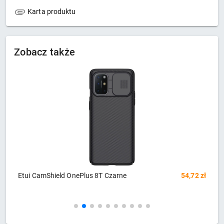
Karta produktu
Zobacz także
 zł
Etui UNIQ Lithos na iPhone Xr - niebieskie
81,33 zł