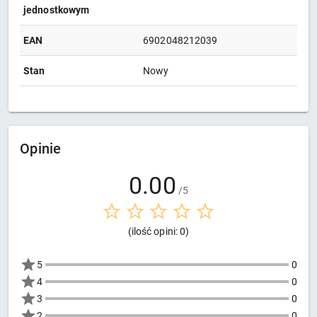
jednostkowym
EAN
6902048212039
Stan
Nowy
Opinie
0.00
/5
(ilość opini: 0)
5
0
4
0
3
0
2
0