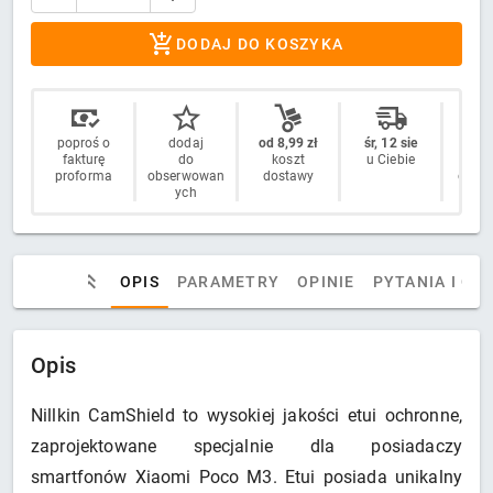
DODAJ DO KOSZYKA
poproś o
dodaj
od 8,99 zł
śr, 12 sie
14 
fakturę
do
koszt
u Ciebie
n
proforma
obserwowan
dostawy
odstą
ych
OPIS
PARAMETRY
OPINIE
PYTANIA I OD
Opis
Nillkin CamShield to wysokiej jakości etui ochronne,
zaprojektowane specjalnie dla posiadaczy
smartfonów Xiaomi Poco M3. Etui posiada unikalny