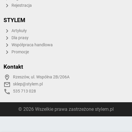
Rejestracja
STYLEM
Artykuły
Dla prasy
Współpraca handlowa
Promocje
Kontakt
Rzeszów, ul. Wspólna 2B/206A
sklep@stylem.pl
535 713 028
© 2026 Wszelkie prawa zastrzeżone stylem.pl