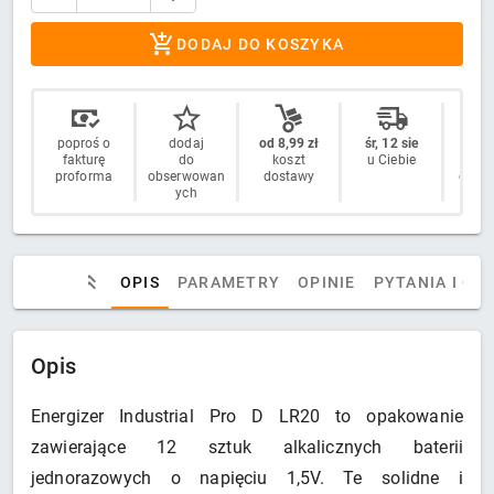
DODAJ DO KOSZYKA
poproś o
dodaj
od 8,99 zł
śr, 12 sie
14 
fakturę
do
koszt
u Ciebie
n
proforma
obserwowan
dostawy
odstą
ych
OPIS
PARAMETRY
OPINIE
PYTANIA I OD
Opis
Energizer Industrial Pro D LR20 to opakowanie
zawierające 12 sztuk alkalicznych baterii
jednorazowych o napięciu 1,5V. Te solidne i