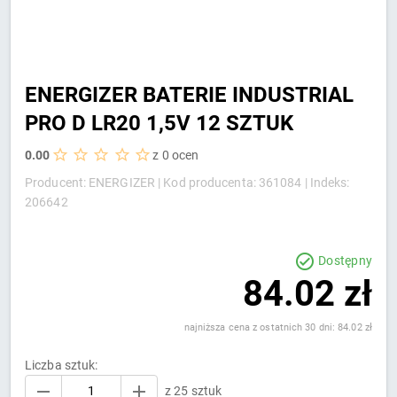
ENERGIZER BATERIE INDUSTRIAL
PRO D LR20 1,5V 12 SZTUK
0.00
z 0 ocen
Producent: ENERGIZER |
Kod producenta: 361084 |
Indeks:
206642
Dostępny
84.02 zł
najniższa cena z ostatnich 30 dni: 84.02 zł
Liczba sztuk:
z 25 sztuk