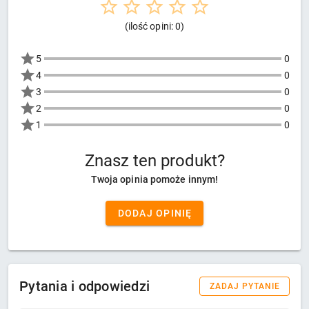
(ilość opini: 0)
5
0
4
0
3
0
2
0
1
0
Znasz ten produkt?
Twoja opinia pomoże innym!
DODAJ OPINIĘ
Pytania i odpowiedzi
ZADAJ PYTANIE