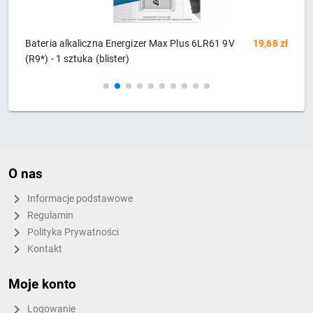
9,68 zł
Bateria alkaliczna Energizer Alkaline Power 6LR61
17,17 zł
9V (R9*) - 1 sztuka (blister)
O nas
Informacje podstawowe
Regulamin
Polityka Prywatności
Kontakt
Moje konto
Logowanie