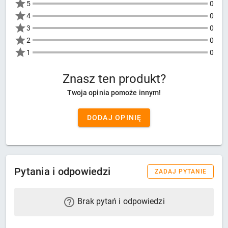
5
0
4
0
3
0
2
0
1
0
Znasz ten produkt?
Twoja opinia pomoże innym!
DODAJ OPINIĘ
Pytania i odpowiedzi
ZADAJ PYTANIE
Brak pytań i odpowiedzi