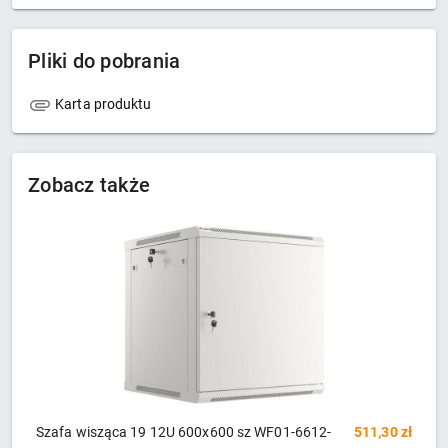
Pliki do pobrania
Karta produktu
Zobacz także
zł
Szafa wisząca 19 12U 600x600 sz WF01-6612-
511,30 zł
S