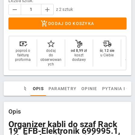
Liczba sztuk:
z 2 sztuk
DODAJ DO KOSZYKA
poproś o
dodaj
od 8,99 zł
śr, 12 sie
14 
fakturę
do
koszt
u Ciebie
n
proforma
obserwowan
dostawy
odstą
ych
OPIS
PARAMETRY
OPINIE
PYTANIA I OD
Opis
Organizer kabli do szaf Rack
19" EFB-Elektronik 699995.1,