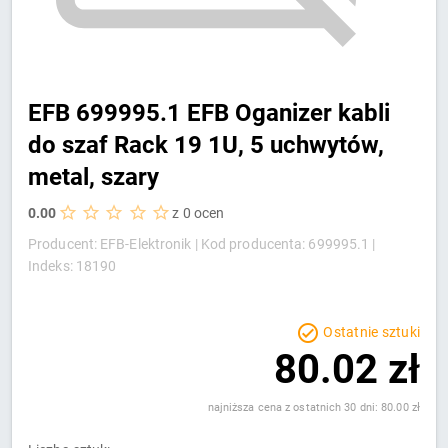
EFB 699995.1 EFB Oganizer kabli
do szaf Rack 19 1U, 5 uchwytów,
metal, szary
0.00
z 0 ocen
Producent: EFB-Elektronik |
Kod producenta: 699995.1 |
Indeks: 18190
Ostatnie sztuki
80.02 zł
najniższa cena z ostatnich 30 dni: 80.00 zł