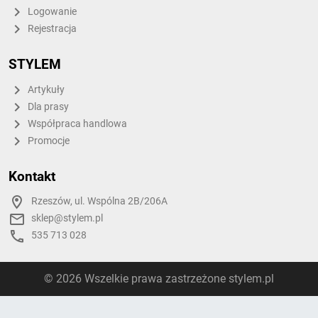
Logowanie
Rejestracja
STYLEM
Artykuły
Dla prasy
Współpraca handlowa
Promocje
Kontakt
Rzeszów, ul. Wspólna 2B/206A
sklep@stylem.pl
535 713 028
© 2026 Wszelkie prawa zastrzeżone stylem.pl