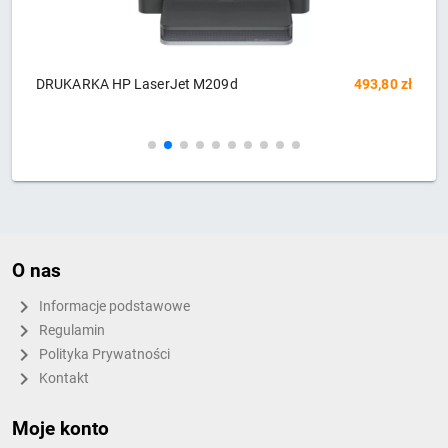
zł
Drukarka HP LaserJet Pro 4002dwe
2 375,49 zł
D
O nas
Informacje podstawowe
Regulamin
Polityka Prywatności
Kontakt
Moje konto