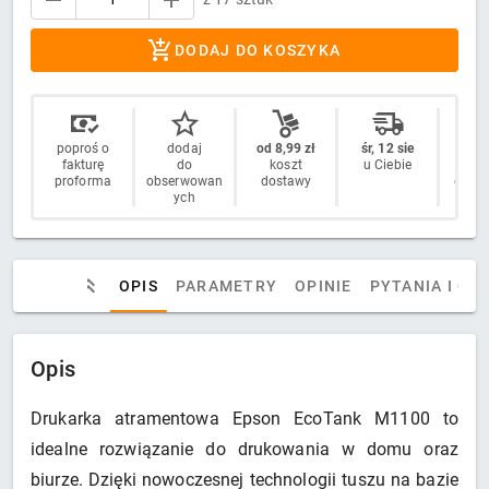
DODAJ DO KOSZYKA
poproś o
dodaj
od 8,99 zł
śr, 12 sie
14 
fakturę
do
koszt
u Ciebie
n
proforma
obserwowan
dostawy
odstą
ych
OPIS
PARAMETRY
OPINIE
PYTANIA I OD
Opis
Drukarka atramentowa Epson EcoTank M1100 to
idealne rozwiązanie do drukowania w domu oraz
biurze. Dzięki nowoczesnej technologii tuszu na bazie