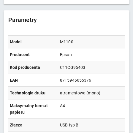
Parametry
Model
M1100
Producent
Epson
Kod producenta
C11CG95403
EAN
8715946655376
Technologia druku
atramentowa (mono)
Maksymalny format
A4
papieru
Złącza
USB typ B