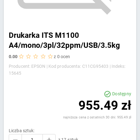
Drukarka ITS M1100
A4/mono/3pl/32ppm/USB/3.5kg
0.00
z 0 ocen
Producent: EPSON |
Kod producenta: C11CG95403 |
Indeks:
15645
Dostępny
955.49 zł
najniższa cena z ostatnich 30 dni: 955.49 zł
Liczba sztuk:
z 17 sztuk