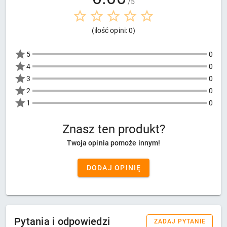
/5
(ilość opini: 0)
5
0
4
0
3
0
2
0
1
0
Znasz ten produkt?
Twoja opinia pomoże innym!
DODAJ OPINIĘ
Pytania i odpowiedzi
ZADAJ PYTANIE