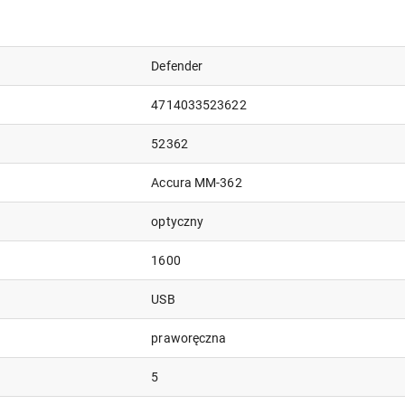
Defender
4714033523622
52362
Accura MM-362
optyczny
1600
USB
praworęczna
5