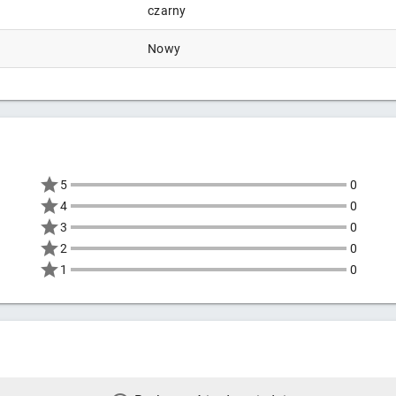
czarny
Nowy
5
0
4
0
3
0
2
0
1
0