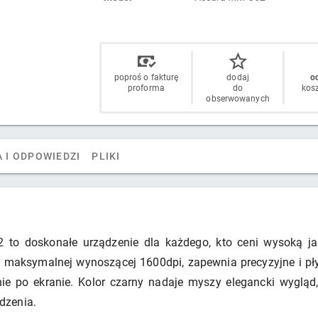
poproś o fakturę
dodaj
od
proforma
do
kos
obserwowanych
 I ODPOWIEDZI
PLIKI
 doskonałe urządzenie dla każdego, kto ceni wysoką jako
i maksymalnej wynoszącej 1600dpi, zapewnia precyzyjne i płyn
e po ekranie. Kolor czarny nadaje myszy elegancki wyglą
dzenia.