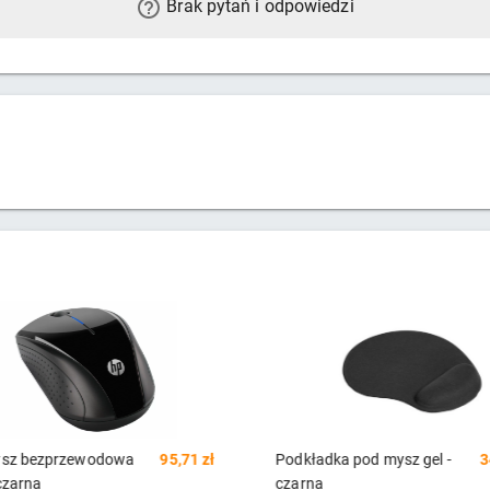
Brak pytań i odpowiedzi
dka pod mysz gel -
34,18 zł
Mysz Bezprzewodowa Trust
9
a
OZAA COMPACT czarna