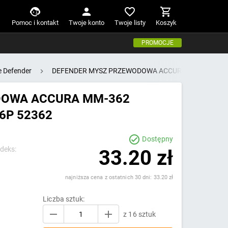
Pomoc i kontakt
Twoje konto
Twoje listy
Koszyk
PROMOCJE
 Defender
DEFENDER MYSZ PRZEWODOWA ACCURA MM-362 CZAR
DOWA ACCURA MM-362
6P 52362
Dostępny
ndeks:
33.20 zł
najniższa cena z ostatnich 30 dni: 33.20 zł
Liczba sztuk:
z 16 sztuk