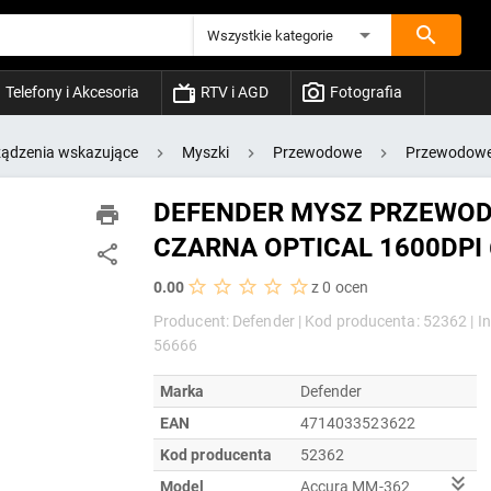
Wszystkie kategorie
Telefony i Akcesoria
RTV i AGD
Fotografia
ządzenia wskazujące
Myszki
Przewodowe
Przewodowe
DEFENDER MYSZ PRZEWO
CZARNA OPTICAL 1600DPI 
0.00
z 0 ocen
Producent: Defender |
Kod producenta: 52362 |
I
56666
Marka
Defender
EAN
4714033523622
Kod producenta
52362
Model
Accura MM-362