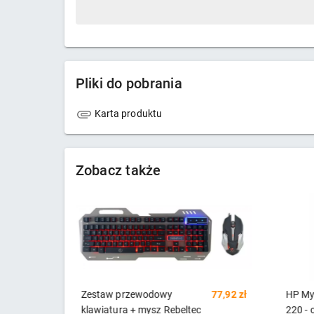
Pliki do pobrania
Karta produktu
Zobacz także
77,92 zł
HP Mysz bezprzewodowa
95,71 zł
Podkła
220 - czarna
czarn