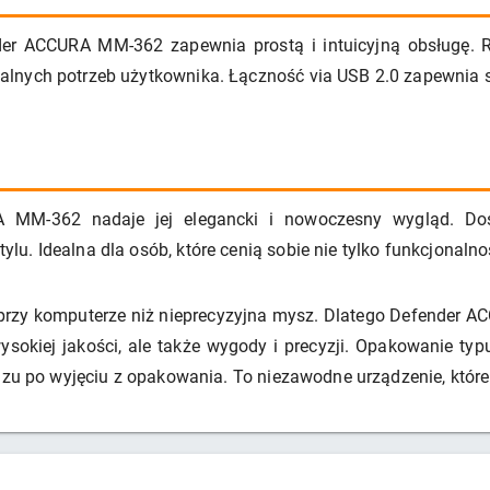
der ACCURA MM-362 zapewnia prostą i intuicyjną obsługę. R
lnych potrzeb użytkownika. Łączność via USB 2.0 zapewnia sz
A MM-362 nadaje jej elegancki i nowoczesny wygląd. D
. Idealna dla osób, które cenią sobie nie tylko funkcjonalnoś
y przy komputerze niż nieprecyzyjna mysz. Dlatego Defender
ysokiej jakości, ale także wygody i precyzji. Opakowanie ty
razu po wyjęciu z opakowania. To niezawodne urządzenie, któr