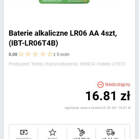
Baterie alkaliczne LR06 AA 4szt,
(IBT-LR06T4B)
0.00
z 0 ocen
Producent: Techly |
Kod producenta: 306974 |
Indeks: 27073
Niedostępny
16.81 zł
najniższa cena z ostatnich 30 dni: 16.81 zł