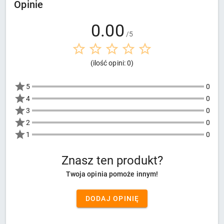
Opinie
0.00
/5
(ilość opini: 0)
5
0
4
0
3
0
2
0
1
0
Znasz ten produkt?
Twoja opinia pomoże innym!
DODAJ OPINIĘ