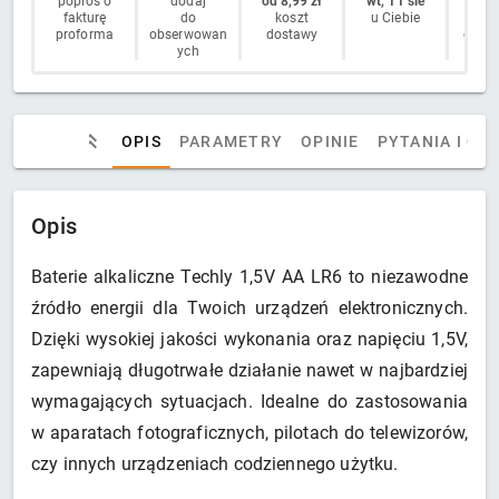
poproś o
dodaj
od 8,99 zł
wt, 11 sie
14 
fakturę
do
koszt
u Ciebie
n
proforma
obserwowan
dostawy
odstą
ych
OPIS
PARAMETRY
OPINIE
PYTANIA I OD
Opis
Baterie alkaliczne Techly 1,5V AA LR6 to niezawodne
źródło energii dla Twoich urządzeń elektronicznych.
Dzięki wysokiej jakości wykonania oraz napięciu 1,5V,
zapewniają długotrwałe działanie nawet w najbardziej
wymagających sytuacjach. Idealne do zastosowania
w aparatach fotograficznych, pilotach do telewizorów,
czy innych urządzeniach codziennego użytku.