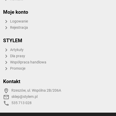
Moje konto
Logowanie
Rejestracja
STYLEM
Artykuły
Dla prasy
Współpraca handlowa
Promocje
Kontakt
Rzeszów, ul. Wspólna 2B/206A
sklep@stylem.pl
535 713 028